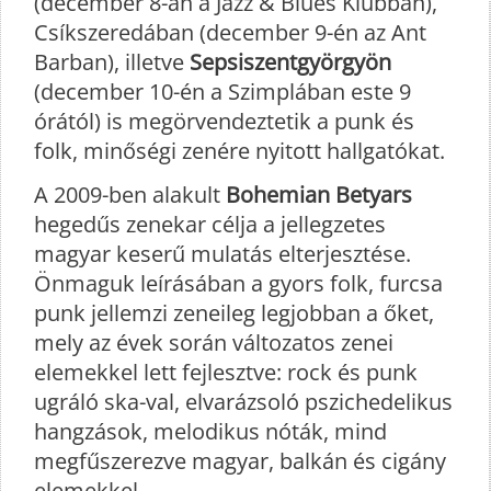
(december 8-án a Jazz & Blues Klubban),
Csíkszeredában (december 9-én az Ant
Barban), illetve
Sepsiszentgyörgyön
(december 10-én a Szimplában este 9
órától) is megörvendeztetik a punk és
folk, minőségi zenére nyitott hallgatókat.
A 2009-ben alakult
Bohemian Betyars
hegedűs zenekar célja a jellegzetes
magyar keserű mulatás elterjesztése.
Önmaguk leírásában a gyors folk, furcsa
punk jellemzi zeneileg legjobban a őket,
mely az évek során változatos zenei
elemekkel lett fejlesztve: rock és punk
ugráló ska-val, elvarázsoló pszichedelikus
hangzások, melodikus nóták, mind
megfűszerezve magyar, balkán és cigány
elemekkel.