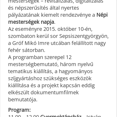
mesterségek – revitalizálás, digitalizálás
és népszerűsítés által nyertes
pályázatának kiemelt rendezvénye a
Népi
mesterségek napja
.
Az eseményre 2015. október 10-én,
szombaton kerül sor Sepsiszentgyörgyön,
a Gróf Mikó Imre utcában felállított nagy
fehér sátorban.
A programban szerepel 12
mesterségbemutató, három nyelvű
tematikus kiállítás, a hagyományos
szíjgyártáshoz szükséges eszközök
kiállítása és a projekt kapcsán eddig
elkészült dokumentumfilmek
bemutatója.
Program:
11.00 – 12.00
Gyermektáncház
– István