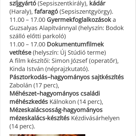
szíjgyártó
(Sepsiszentkirály),
kádár
(Haraly),
fafaragó
(Sepsiszentgyörgy).
11.00 – 17.00
Gyermekfoglalkozások
a
Guzsalyas Alapítvánnyal (helyszín: Bodok
szálló előtti parkoló)
11.00 – 17.00
Dokumentumfilmek
vetítése
(helyszín: Új Stúdió terme)
A film készítői: Simon József (operatőr),
Kinda István (néprajzkutató).
Pásztorkodás–hagyományos sajtkészítés
Zabolán (17 perc),
Méhészet–hagyományos családi
méhészkedés
Kálnokon (14 perc),
Mézeskalácsosság-hagyományos
mézeskalács-készítés
Kézdivásárhelyen
(14 perc).