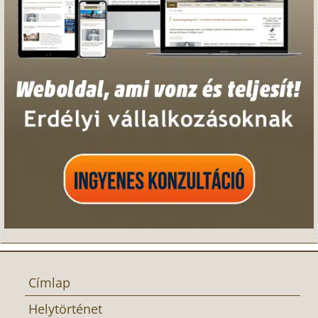
Címlap
Helytörténet