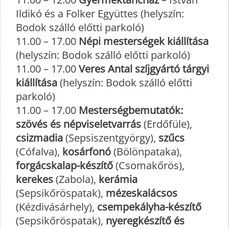
Ildikó és a Folker Együttes (helyszín:
Bodok szálló előtti parkoló)
11.00 – 17.00
Népi mesterségek kiállítása
(helyszín: Bodok szálló előtti parkoló)
11.00 – 17.00
Veres Antal szíjgyártó tárgyi
kiállítása
(helyszín: Bodok szálló előtti
parkoló)
11.00 – 17.00
Mesterségbemutatók:
szövés és népviseletvarrás
(Erdőfüle),
csizmadia
(Sepsiszentgyörgy),
szűcs
(Cófalva),
kosárfonó
(Bölönpataka),
forgácskalap-készítő
(Csomakőrös),
kerekes
(Zabola),
kerámia
(Sepsikőröspatak),
mézeskalácsos
(Kézdivásárhely),
csempekályha-készítő
(Sepsikőröspatak),
nyeregkészítő és