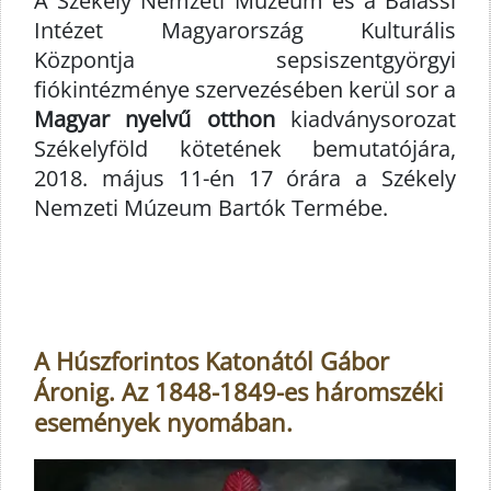
A Székely Nemzeti Múzeum és a Balassi
Intézet Magyarország Kulturális
Központja sepsiszentgyörgyi
fiókintézménye szervezésében kerül sor a
Magyar nyelvű otthon
kiadványsorozat
Székelyföld kötetének bemutatójára,
2018. május 11-én 17 órára a Székely
Nemzeti Múzeum Bartók Termébe.
A Húszforintos Katonától Gábor
Áronig. Az 1848-1849-es háromszéki
események nyomában.