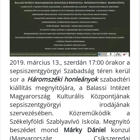
2019. március 13., szerdán 17:00 órakor a
sepsiszentgyörgyi Szabadság téren kerül
sor a
Háromszéki honleányok
szabadtéri
kiállítás megnyitójára, a Balassi Intézet
Magyarország Kulturális Központjának
sepsiszentgyörgyi irodájának
szervezésében. Közreműködik a
Székelyföldi Szablyavívó Iskola. Megnyitó
beszédet mond
Márky Dániel
konzul
(Magyarország Csíkszeredai