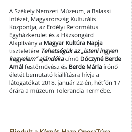
A Székely Nemzeti Múzeum, a Balassi
Intézet, Magyarország Kulturális
Központja, az Erdélyi Református
Egyházkerület és a Házsongárd
Alapítvány a
Magyar Kultúra Napja
tiszteletére
Tehetségük az „isteni ingyen
kegyelem” ajándéka
című
Dóczyné Berde
Amál
festőművész és
Berde Mária
írónő
életét bemutató kiállításra hívja a
látogatókat 2018. január 22-én, hétfőn 17
órára a múzeum Tolerancia Termébe.
Elindult a Kárpát-Haza OperaTúra