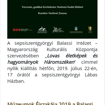
A sepsiszentgyörgyi Balassi Intézet –
Magyarország Kulturális Központja
szervezésében „
Lovas életképek és
hagyományok Háromszéken
” címmel
nyílik kiállítás hétfőn, 2019. július 22-én,
17 órától a sepsiszentgyörgyi Lábas
Házban.
Múzeumok Éjszakája 2019 a Balassi