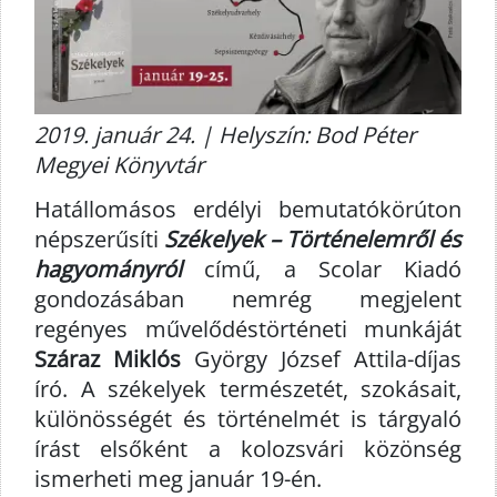
2019. január 24. | Helyszín: Bod Péter
Megyei Könyvtár
Hatállomásos erdélyi bemutatókörúton
népszerűsíti
Székelyek – Történelemről és
hagyományról
című, a Scolar Kiadó
gondozásában nemrég megjelent
regényes művelődéstörténeti munkáját
Száraz Miklós
György József Attila-díjas
író. A székelyek természetét, szokásait,
különösségét és történelmét is tárgyaló
írást elsőként a kolozsvári közönség
ismerheti meg január 19-én.