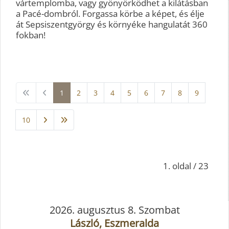
vártemplomba, vagy gyönyörködhet a kilátásban
a Pacé-dombról. Forgassa körbe a képet, és élje
át Sepsiszentgyörgy és környéke hangulatát 360
fokban!
1
2
3
4
5
6
7
8
9
10
1. oldal / 23
2026. augusztus 8. Szombat
László, Eszmeralda