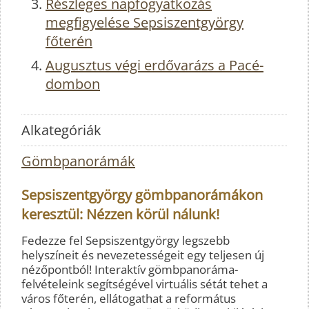
Részleges napfogyatkozás
megfigyelése Sepsiszentgyörgy
főterén
Augusztus végi erdővarázs a Pacé-
dombon
Alkategóriák
Gömbpanorámák
Sepsiszentgyörgy gömbpanorámákon
keresztül: Nézzen körül nálunk!
Fedezze fel Sepsiszentgyörgy legszebb
helyszíneit és nevezetességeit egy teljesen új
nézőpontból! Interaktív gömbpanoráma-
felvételeink segítségével virtuális sétát tehet a
város főterén, ellátogathat a református