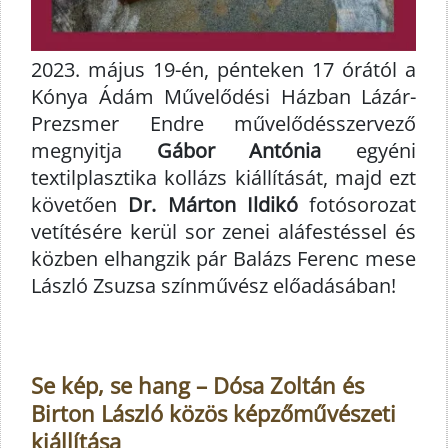
2023. május 19-én, pénteken 17 órától a
Kónya Ádám Művelődési Házban Lázár-
Prezsmer Endre művelődésszervező
megnyitja
Gábor Antónia
egyéni
textilplasztika kollázs kiállítását, majd ezt
követően
Dr. Márton Ildikó
fotósorozat
vetítésére kerül sor zenei aláfestéssel és
közben elhangzik pár Balázs Ferenc mese
László Zsuzsa színművész előadásában!
Se kép, se hang – Dósa Zoltán és
Birton László közös képzőművészeti
kiállítása