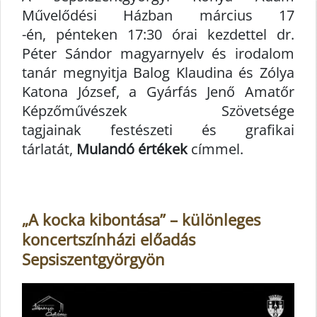
Művelődési Házban március 17
-é
n,
péntek
en 17:30 órai kezdettel dr.
Péter Sándor magyarnyelv és irodalom
tanár megnyitja Balog Klaudina és Zólya
Katona József, a Gyárfás Jenő Amatőr
Képzőművészek Szövetsége
tagjainak
festészeti és grafikai
tárlatát,
Mulandó értékek
címmel.
„A kocka kibontása” – különleges
koncertszínházi előadás
Sepsiszentgyörgyön