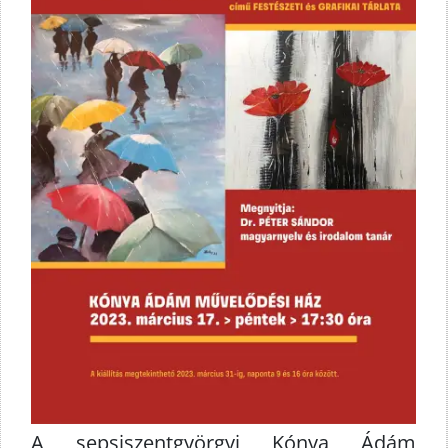
A sepsiszentgyörgyi Kónya Ádám