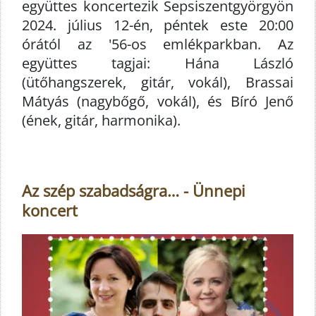
együttes koncertezik Sepsiszentgyörgyön
2024. július 12-én, péntek este 20:00
órától az '56-os emlékparkban. Az
együttes tagjai: Hána László
(ütőhangszerek, gitár, vokál), Brassai
Mátyás (nagybőgő, vokál), és Bíró Jenő
(ének, gitár, harmonika).
Az szép szabadságra… - Ünnepi
koncert