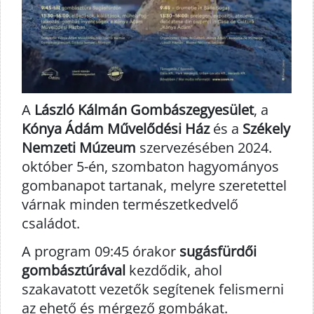
A
László Kálmán Gombászegyesület
, a
Kónya Ádám Művelődési Ház
és a
Székely
Nemzeti Múzeum
szervezésében 2024.
október 5-én, szombaton hagyományos
gombanapot tartanak, melyre szeretettel
várnak minden természetkedvelő
családot.
A program 09:45 órakor
sugásfürdői
gombásztúrával
kezdődik, ahol
szakavatott vezetők segítenek felismerni
az ehető és mérgező gombákat.