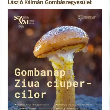
László Kálmán Gombászegyesület