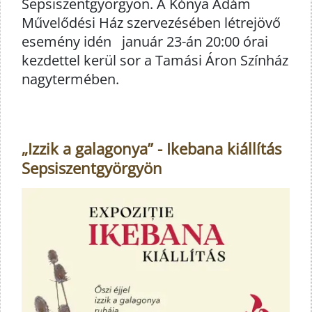
Sepsiszentgyörgyön. A Kónya Ádám
Művelődési Ház szervezésében létrejövő
esemény idén január 23-án 20:00 órai
kezdettel kerül sor a Tamási Áron Színház
nagytermében.
„Izzik a galagonya” - Ikebana kiállítás
Sepsiszentgyörgyön