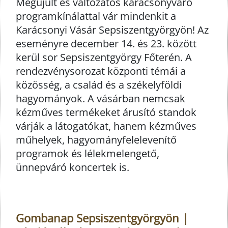
Megújult és változatos karácsonyváró
programkínálattal vár mindenkit a
Karácsonyi Vásár Sepsiszentgyörgyön! Az
eseményre december 14. és 23. között
kerül sor Sepsiszentgyörgy Főterén. A
rendezvénysorozat központi témái a
közösség, a család és a székelyföldi
hagyományok. A vásárban nemcsak
kézműves termékeket árusító standok
várják a látogatókat, hanem kézműves
műhelyek, hagyományfelelevenítő
programok és lélekmelengető,
ünnepváró koncertek is.
Gombanap Sepsiszentgyörgyön |