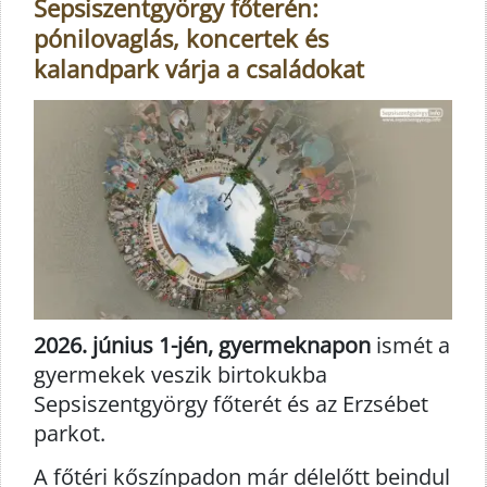
Sepsiszentgyörgy főterén:
pónilovaglás, koncertek és
kalandpark várja a családokat
2026. június 1-jén, gyermeknapon
ismét a
gyermekek veszik birtokukba
Sepsiszentgyörgy főterét és az Erzsébet
parkot.
A főtéri kőszínpadon már délelőtt beindul