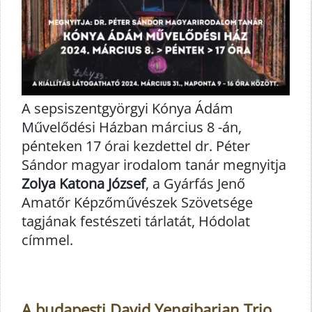
A sepsiszentgyörgyi Kónya Ádám
Művelődési Házban március 8 -án,
pénteken 17 órai kezdettel dr. Péter
Sándor magyar irodalom tanár megnyitja
Zolya Katona József
, a Gyárfás Jenő
Amatőr Képzőművészek Szövetsége
tagjának festészeti tárlatát, Hódolat
címmel.
A budapesti David Yengibarian Trio