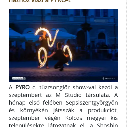
A
PYRO
c. tűzzsonglőr show-val kezdi a
szeptembert az M Studio társulata. A
hónap első felében Sepsiszentgyörgyön
és környékén játsszák a produkciót,
szeptember végén Kolozs megyei kis
településekre látogatnak el, a Shoshin