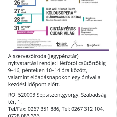
A szervezőiroda (jegypénztár)
nyitvatartási rendje: Hétfőtől csütörtökig
9–16, pénteken 10–14 óra között,
valamint előadásnapokon egy órával a
kezdési időpont előtt.
RO–520003 Sepsiszentgyörgy, Szabadság
tér, 1.
Tel/Fax: 0267 351 886, Tel: 0267 312 104,
0728 083 336