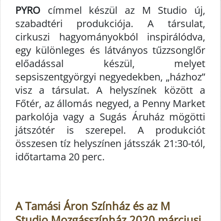
PYRO
címmel készül az M Studio új,
szabadtéri produkciója. A társulat,
cirkuszi hagyományokból inspirálódva,
egy különleges és látványos tűzzsonglőr
előadással készül, melyet
sepsiszentgyörgyi negyedekben, „házhoz”
visz a társulat. A helyszínek között a
Főtér, az állomás negyed, a Penny Market
parkolója vagy a Sugás Áruház mögötti
játszótér is szerepel. A produkciót
összesen tíz helyszínen játsszák 21:30-tól,
időtartama 20 perc.
A Tamási Áron Színház és az M
Studio Mozgásszínház 2020 márciusi