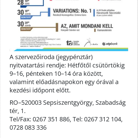
A szervezőiroda (jegypénztár)
nyitvatartási rendje: Hétfőtől csütörtökig
9–16, pénteken 10–14 óra között,
valamint előadásnapokon egy órával a
kezdési időpont előtt.
RO–520003 Sepsiszentgyörgy, Szabadság
tér, 1.
Tel/Fax: 0267 351 886, Tel: 0267 312 104,
0728 083 336