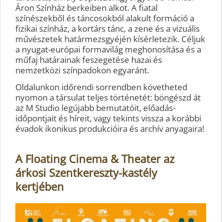
Áron Színház berkeiben alkot. A fiatal
színészekből és táncosokból alakult formáció a
fizikai színház, a kortárs tánc, a zene és a vizuális
művészetek határmezsgyéjén kísérletezik. Céljuk
a nyugat-európai formavilág meghonosítása és a
műfaj határainak feszegetése hazai és
nemzetközi színpadokon egyaránt.
Oldalunkon időrendi sorrendben követheted
nyomon a társulat teljes történetét: böngészd át
az M Studio legújabb bemutatóit, előadás-
időpontjait és híreit, vagy tekints vissza a korábbi
évadok ikonikus produkcióira és archív anyagaira!
A Floating Cinema & Theater az
árkosi Szentkereszty-kastély
kertjében