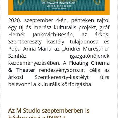
2020. szeptember 4-én, pénteken rajtol
egy új és merész kulturális projekt, gróf
Elemér Jankovich-Bésán, az árkosi
Szentkereszty kastély tulajdonosa és
Popa Anna-Mária az „Andrei Mureșanu”
Színház igazgatónőjének
kezdeményezésében. A
Floating Cinema
& Theater
rendezvénysorozat célja az
árkosi Szentkereszty-kastélyt újra
belevonni a kulturális körforgásba.
Az M Studio szeptemberben is
házhoz viszi a PYRO-t