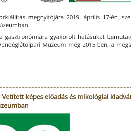
kiállítás megnyitójára 2019. április 17-én, sze
 Múzeumban.
 a gasztronómiára gyakorolt hatásukat bemutató
Vendéglátóipari Múzeum még 2015-ben, a megsz
etített képes előadás és mikológiai kiadvá
Múzeumban