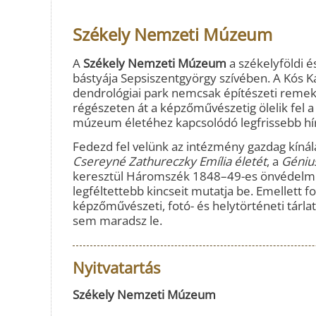
Székely Nemzeti Múzeum
A
Székely Nemzeti Múzeum
a székelyföldi é
bástyája Sepsiszentgyörgy szívében. A Kós Ká
dendrológiai park nemcsak építészeti remek
régészeten át a képzőművészetig ölelik fel 
múzeum életéhez kapcsolódó legfrissebb hírek
Fedezd fel velünk az intézmény gazdag kíná
Csereyné Zathureczky Emília életét
, a
Géniu
keresztül Háromszék 1848–49-es önvédelmi
legféltettebb kincseit mutatja be. Emellet
képzőművészeti, fotó- és helytörténeti tárlat
sem maradsz le.
Nyitvatartás
Székely Nemzeti Múzeum