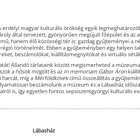
s erdélyi magyar kulturális örökség egyik legmeghatározó
roly által tervezett, gyönyörűen megújult főépület és az 
mű, hanem élő közösségi tér is: gazdag gyűjteményei a né
a régió történelmét. Ebben a gyűjteményben egy helyen ta
et, beszámolókat, kiállításmegnyitókat és virtuális séták
latát! Állandó tárlataink között megismerheted a múzeuma
szok a hősök mögött
és az
In memoriam Gábor Áron
kiáll
 harcát, míg a
Mérföldkövek
című összeállítás a gyűjtemé
t folyamatosan beszámolunk a múzeum és a Lábasház idősz
airól is, így egyetlen fontos sepsiszentgyörgyi kulturális 
Lábasház