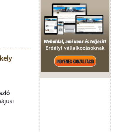
kely
szló
májusi