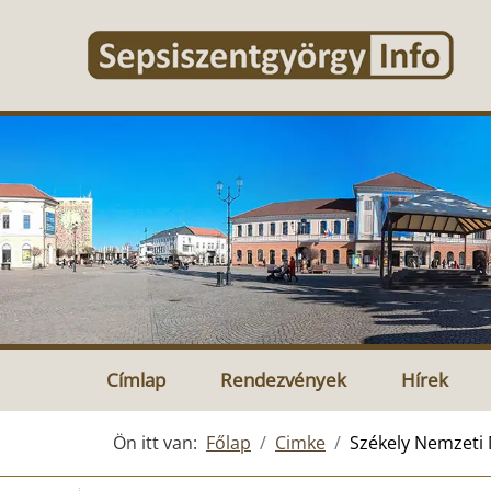
Címlap
Rendezvények
Hírek
Ön itt van:
Főlap
Cimke
Székely Nemzet