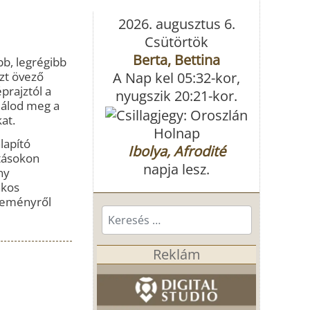
2026. augusztus 6.
Csütörtök
Berta, Bettina
bb, legrégibb
azt övező
A Nap kel 05:32-kor,
prajztól a
nyugszik 20:21-kor.
lálod meg a
at.
Holnap
lapító
Ibolya, Afrodité
ításokon
napja lesz.
ny
akos
eseményről
Keresés...
Reklám