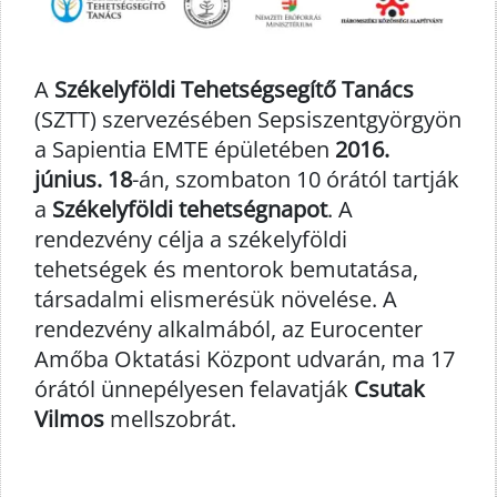
A
Székelyföldi Tehetségsegítő Tanács
(SZTT) szervezésében Sepsiszentgyörgyön
a Sapientia EMTE épületében
2016.
június. 18
-án, szombaton 10 órától tartják
a
Székelyföldi tehetségnapot
. A
rendezvény célja a székelyföldi
tehetségek és mentorok bemutatása,
társadalmi elismerésük növelése. A
rendezvény alkalmából, az Eurocenter
Amőba Oktatási Központ udvarán, ma 17
órától ünnepélyesen felavatják
Csutak
Vilmos
mellszobrát.