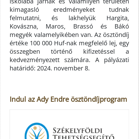
iskolába járnak és valamilyen területen
kimagasló eredményeket tudnak
felmutatni, és lakhelyük Hargita,
Kovászna, Maros, Brassó és Bákó
megyék valamelyikében van. Az ösztöndíj
értéke 100 000 Huf-nak megfelelő lej, egy
összegben történő kifizetéssel a
kedvezményezett számára. A pályázati
határidő: 2024. november 8.
Indul az Ady Endre ösztöndíjprogram