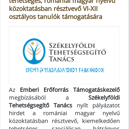
tehetséges, romániai magyar nyelvű
közoktatásban résztvevő VI-XII
osztályos tanulók támogatására
Az
Emberi Erőforrás Támogatáskezelő
megbízásából a
Székelyföldi
Tehetségsegítő Tanács
nyílt pályázatot
hirdet a romániai magyar nyelvű
közoktatásban résztvevő, kiemelkedően
tehetséges, szociálisan hátrányos