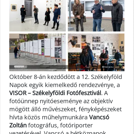
Október 8-án kezdődött a 12. Székelyföld
Napok egyik kiemelkedő rendezvénye, a
VISOR – Székelyföldi Fotófesztivál
. A
fotóünnep nyitóeseménye az objektív
mögött álló művészeket, fényképészeket
hívta közös műhelymunkára
Vancsó
Zoltán
fotográfus, fotóriporter
vezetésével. Vancsó a hétköznapok