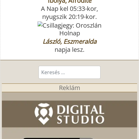
Ibolya, Afrodité
A Nap kel 05:33-kor,
nyugszik 20:19-kor.
Holnap
László, Eszmeralda
napja lesz.
Keresés...
Reklám