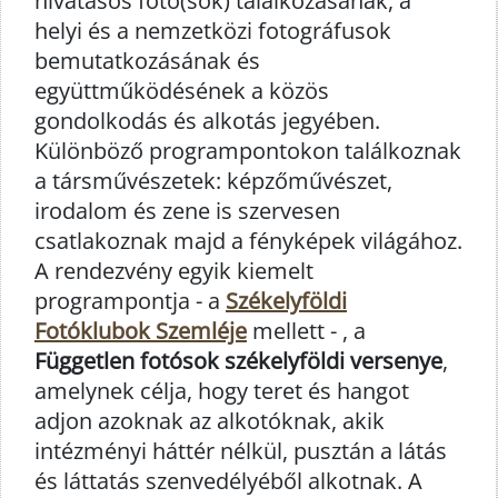
hivatásos fotó(sok) találkozásának, a
helyi és a nemzetközi fotográfusok
bemutatkozásának és
együttműködésének a közös
gondolkodás és alkotás jegyében.
Különböző programpontokon találkoznak
a társművészetek: képzőművészet,
irodalom és zene is szervesen
csatlakoznak majd a fényképek világához.
A rendezvény egyik kiemelt
programpontja - a
Székelyföldi
Fotóklubok Szemléje
mellett - , a
Független fotósok székelyföldi versenye
,
amelynek célja, hogy teret és hangot
adjon azoknak az alkotóknak, akik
intézményi háttér nélkül, pusztán a látás
és láttatás szenvedélyéből alkotnak. A