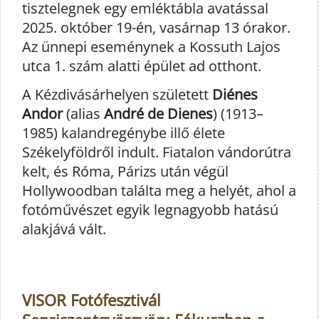
tisztelegnek egy emléktábla avatással
2025. október 19-én, vasárnap 13 órakor.
Az ünnepi eseménynek a Kossuth Lajos
utca 1. szám alatti épület ad otthont.
A Kézdivásárhelyen született
Diénes
Andor
(alias
André de Dienes
) (1913–
1985) kalandregénybe illő élete
Székelyföldről indult. Fiatalon vándorútra
kelt, és Róma, Párizs után végül
Hollywoodban találta meg a helyét, ahol a
fotóművészet egyik legnagyobb hatású
alakjává vált.
VISOR Fotófesztivál