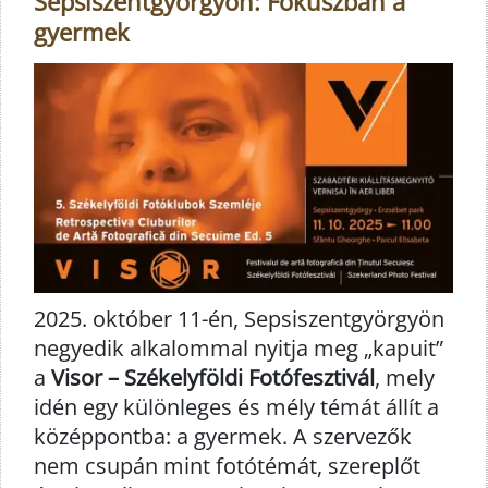
Sepsiszentgyörgyön: Fókuszban a
gyermek
2025. október 11-én, Sepsiszentgyörgyön
negyedik alkalommal nyitja meg „kapuit”
a
Visor – Székelyföldi Fotófesztivál
, mely
idén egy különleges és mély témát állít a
középpontba: a gyermek. A szervezők
nem csupán mint fotótémát, szereplőt