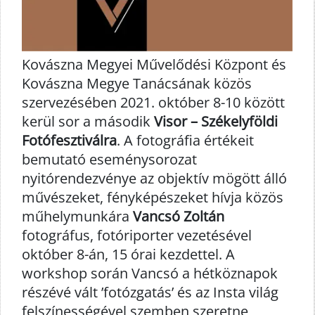
Kovászna Megyei Művelődési Központ és
Kovászna Megye Tanácsának közös
szervezésében 2021. október 8-10 között
kerül sor a második
Visor – Székelyföldi
Fotófesztiválra
. A fotográfia értékeit
bemutató eseménysorozat
nyitórendezvénye az objektív mögött álló
művészeket, fényképészeket hívja közös
műhelymunkára
Vancsó Zoltán
fotográfus, fotóriporter vezetésével
október 8-án, 15 órai kezdettel. A
workshop során Vancsó a hétköznapok
részévé vált ’fotózgatás’ és az Insta világ
felszínességével szemben szeretne