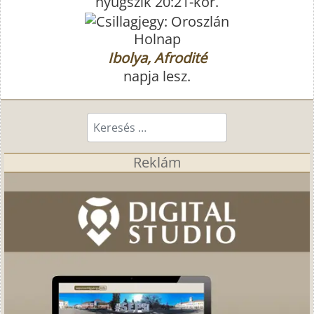
nyugszik 20:21-kor.
Holnap
Ibolya, Afrodité
napja lesz.
Keresés...
Reklám