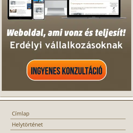
Címlap
Helytörténet