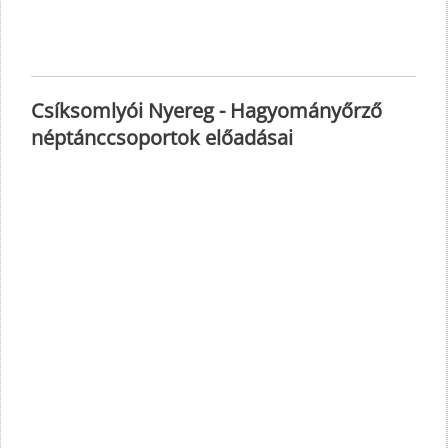
Csíksomlyói Nyereg - Hagyományőrző
néptánccsoportok előadásai