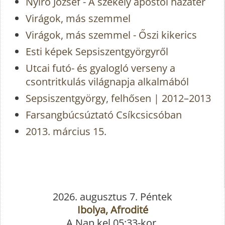
Nyirő József - A székely apostol hazatér
Virágok, más szemmel
Virágok, más szemmel - Őszi kikerics
Esti képek Sepsiszentgyörgyről
Utcai futó- és gyalogló verseny a
csontritkulás világnapja alkalmából
Sepsiszentgyörgy, felhősen | 2012–2013
Farsangbúcsúztató Csíkcsicsóban
2013. március 15.
2026. augusztus 7. Péntek
Ibolya, Afrodité
A Nap kel 05:33-kor,