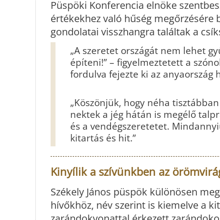
Püspöki Konferencia elnöke szentbesz
értékekhez való hűség megőrzésére b
gondolatai visszhangra találtak a csí
„A szeretet országát nem lehet gyű
építeni!” – figyelmeztetett a szón
fordulva fejezte ki az anyaország h
„Köszönjük, hogy néha tisztábban l
nektek a jég hátán is megélő talpr
és a vendégszeretetet. Mindannyi
kitartás és hit.”
Kinyílik a szívünkben az örömvir
Székely János püspök különösen megh
hívőkhöz, név szerint is kiemelve a 
zarándokvonattal érkezett zarándoko