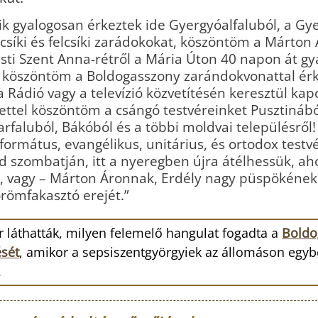
ik gyalogosan érkeztek ide Gyergyóalfaluból, a Gy
síki és felcsíki zarádokokat, köszöntöm a Márton
ti Szent Anna-rétről a Mária Úton 40 napon át gy
 köszöntöm a Boldogasszony zarándokvonattal érk
a Rádió vagy a televízió közvetítésén keresztül ka
ttel köszöntöm a csángó testvéreinket Pusztinábó
arfaluból, Bákóból és a többi moldvai településrő
ormátus, evangélikus, unitárius, és ortodox testvé
sd szombatján, itt a nyeregben újra átélhessük, a
g, vagy – Márton Áronnak, Erdély nagy püspökének 
römfakasztó erejét.”
láthatták, milyen felemelő hangulat fogadta a
Boldo
ését
, amikor a sepsiszentgyörgyiek az állomáson egy
.