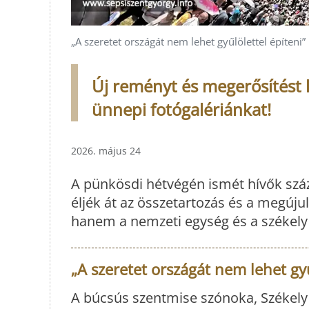
„A szeretet országát nem lehet gyűlölettel építeni”
Új reményt és megerősítést 
ünnepi fotógalériánkat!
2026. május 24
A pünkösdi hétvégén ismét hívők száz
éljék át az összetartozás és a megújul
hanem a nemzeti egység és a székely
„A szeretet országát nem lehet gyű
A búcsús szentmise szónoka, Székely