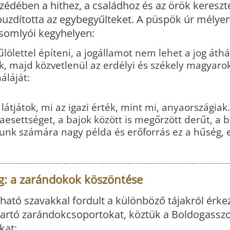
édében a hithez, a családhoz és az örök kereszt
uzdította az egybegyűlteket. A püspök úr mélye
ksomlyói kegyhelyen:
lölettel építeni, a jogállamot nem lehet a jog áth
ok, majd közvetlenül az erdélyi és székely magyar
áláját:
átjátok, mi az igazi érték, mint mi, anyaországiak
aesettséget, a bajok között is megőrzött derűt, a 
unk számára nagy példa és erőforrás ez a hűség, 
ág: a zarándokok köszöntése
ató szavakkal fordult a különböző tájakról érke
kitartó zarándokcsoportokat, köztük a Boldogassz
kat: