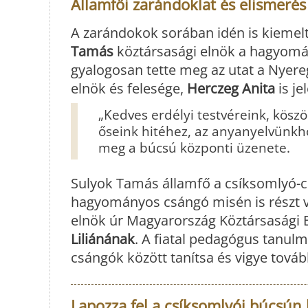
Államfői zarándoklat és elismerés
A zarándokok sorában idén is kiemelt
Tamás
köztársasági elnök a hagyomán
gyalogosan tette meg az utat a Nyer
elnök és felesége,
Herczeg Anita
is je
„Kedves erdélyi testvéreink, kösz
őseink hitéhez, az anyanyelvünkhöz
meg a búcsú központi üzenete.
Sulyok Tamás államfő a csíksomlyó-cs
hagyományos csángó misén is részt vet
elnök úr Magyarország Köztársaság
Liliánának
. A fiatal pedagógus tanulm
csángók között tanítsa és vigye továb
Lapozza fel a csíksomlyói búcsún 