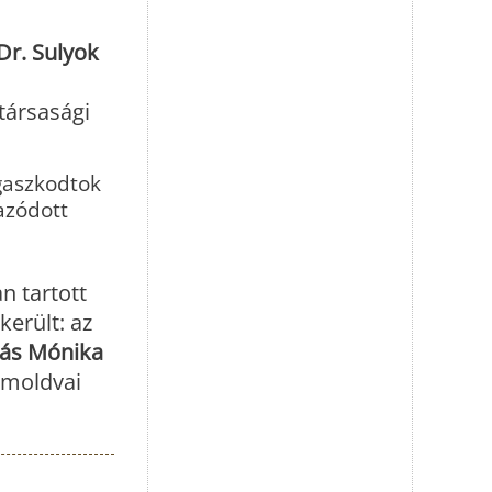
Dr. Sulyok
társasági
agaszkodtok
azódott
n tartott
került: az
ás Mónika
 moldvai