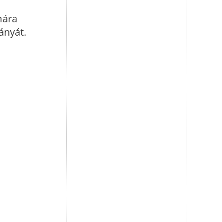
mára
ányát.