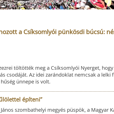
hozott a Csíksomlyói pünkösdi búcsú: n
ezrei töltötték meg a Csíksomlyói Nyerget, hog
ás csodáját. Az idei zarándoklat nemcsak a lelki f
 hűség ünnepe is volt.
lölettel építeni”
 János szombathelyi megyés püspök, a Magyar K