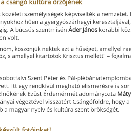
 a csángó kultúra őrzőjének
 közéleti személyiségek képviselték a nemzetet.
yokhoz hűen a gyergyószárhegyi keresztaljával,
egig. A búcsús szentmisén
Áder János
korábbi köz
len volt.
önöm, köszönjük nektek azt a hűséget, amellyel r
, s amellyel kitartotok Krisztus mellett” – fogalm
obotfalvi Szent Péter és Pál-plébániatemplomba
t. Itt egy rendkívül megható elismerésre is sor 
i Elnökének Ezüst Érdemérmét adományozta
Máty
ányai végeztével visszatért Csángóföldre, hogy a
b a magyar nyelv és kultúra szent örökségét.
készült fotóinkat!