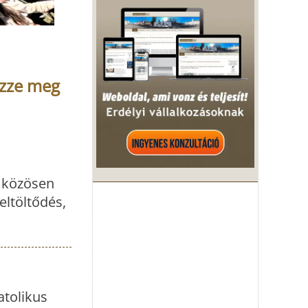
ézze meg
y közösen
eltöltődés,
atolikus