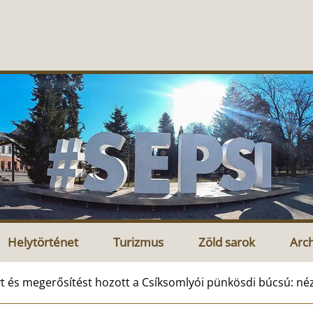
Helytörténet
Turizmus
Zöld sarok
Arc
t és megerősítést hozott a Csíksomlyói pünkösdi búcsú: né