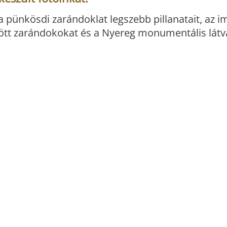
a pünkösdi zarándoklat legszebb pillanatait, az i
özött zarándokokat és a Nyereg monumentális látv