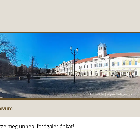
hívum
zze meg ünnepi fotógalériánkat!