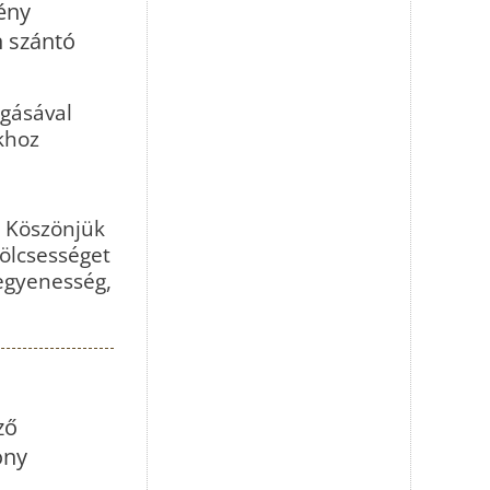
ény
n szántó
ágásával
okhoz
. Köszönjük
bölcsességet
egyenesség,
ző
ony