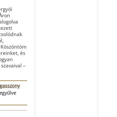
ergyói
 Áron
alogolva
ezett
pcsolódnak
l,
l! Köszöntöm
reinket, és
hogyan
szavaival –
gasszony
begyűlve