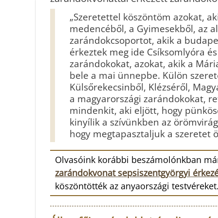
„Szeretettel köszöntöm azokat, ak
medencéből, a Gyimesekből, az alc
zarándokcsoportot, akik a budapes
érkeztek meg ide Csíksomlyóra és
zarándokokat, azokat, akik a Mári
bele a mai ünnepbe. Külön szerete
Külsőrekecsinből, Klézséről, Magy
a magyarországi zarándokokat, ref
mindenkit, aki eljött, hogy pünkö
kinyílik a szívünkben az örömvirá
hogy megtapasztaljuk a szeretet ö
Olvasóink korábbi beszámolónkban már 
zarándokvonat sepsiszentgyörgyi érkez
köszöntötték az anyaországi testvéreket