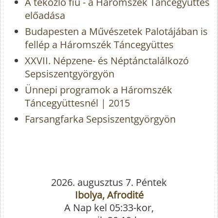
A tékozló fiú - a Háromszék Táncegyüttes
előadása
Budapesten a Művészetek Palotájában is
fellép a Háromszék Táncegyüttes
XXVII. Népzene- és Néptánctalálkozó
Sepsiszentgyörgyön
Ünnepi programok a Háromszék
Táncegyüttesnél | 2015
Farsangfarka Sepsiszentgyörgyön
2026. augusztus 7. Péntek
Ibolya, Afrodité
A Nap kel 05:33-kor,