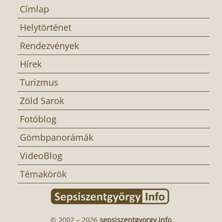
Címlap
Helytörténet
Rendezvények
Hírek
Turizmus
Zöld Sarok
Fotóblog
Gömbpanorámák
VideoBlog
Témakörök
© 2002 – 2026
sepsiszentgyorgy.info