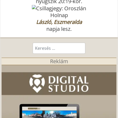
nyugszik 20:19-kor.
Holnap
László, Eszmeralda
napja lesz.
Keresés...
Reklám