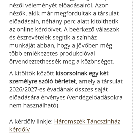
nézői véleményét előadásairól. Azon
nézők, akik már megfordultak a társulat
előadásain, néhány perc alatt kitölthetik
az online kérdőívet. A beérkező válaszok
és észrevételek segítik a színház
munkáját abban, hogy a jövőben még
több emlékezetes produkcióval
örvendeztethessék meg a közönséget.
A kitöltők között
kisorsolnak egy két
személyre szóló bérletet
, amely a társulat
2026/2027-es évadának összes saját
előadására érvényes (vendégelőadásokra
nem használható).
A kérdőív linkje:
Háromszék Táncszínház
kérdőív