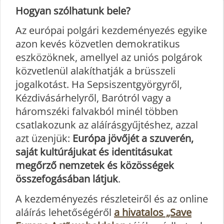
Hogyan szólhatunk bele?
Az európai polgári kezdeményezés egyike
azon kevés közvetlen demokratikus
eszközöknek, amellyel az uniós polgárok
közvetlenül alakíthatják a brüsszeli
jogalkotást. Ha Sepsiszentgyörgyről,
Kézdivásárhelyről, Barótról vagy a
háromszéki falvakból minél többen
csatlakozunk az aláírásgyűjtéshez, azzal
azt üzenjük:
Európa jövőjét a szuverén,
saját kultúrájukat és identitásukat
megőrző nemzetek és közösségek
összefogásában látjuk
.
A kezdeményezés részleteiről és az online
aláírás lehetőségéről
a hivatalos „Save