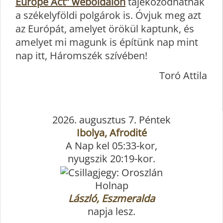
Europe Act” weboldalon
tájékozódhatnak
a székelyföldi polgárok is. Óvjuk meg azt
az Európát, amelyet örökül kaptunk, és
amelyet mi magunk is építünk nap mint
nap itt, Háromszék szívében!
Toró Attila
2026. augusztus 7. Péntek
Ibolya, Afrodité
A Nap kel 05:33-kor,
nyugszik 20:19-kor.
Holnap
László, Eszmeralda
napja lesz.