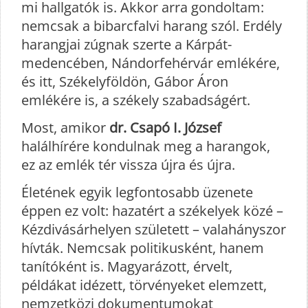
mi hallgatók is. Akkor arra gondoltam:
nemcsak a bibarcfalvi harang szól. Erdély
harangjai zúgnak szerte a Kárpát-
medencében, Nándorfehérvár emlékére,
és itt, Székelyföldön, Gábor Áron
emlékére is, a székely szabadságért.
Most, amikor
dr. Csapó I. József
halálhírére kondulnak meg a harangok,
ez az emlék tér vissza újra és újra.
Életének egyik legfontosabb üzenete
éppen ez volt: hazatért a székelyek közé –
Kézdivásárhelyen született – valahányszor
hívták. Nemcsak politikusként, hanem
tanítóként is. Magyarázott, érvelt,
példákat idézett, törvényeket elemzett,
nemzetközi dokumentumokat