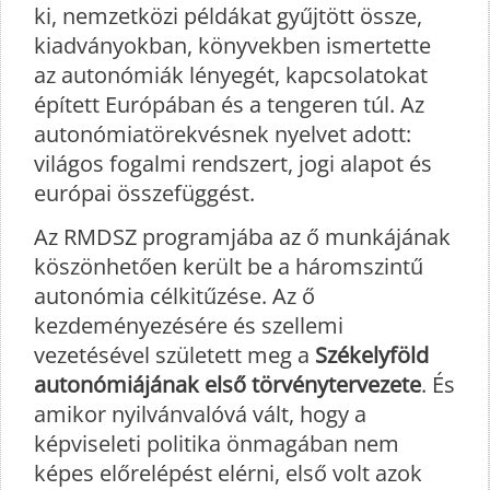
ki, nemzetközi példákat gyűjtött össze,
kiadványokban, könyvekben ismertette
az autonómiák lényegét, kapcsolatokat
épített Európában és a tengeren túl. Az
autonómiatörekvésnek nyelvet adott:
világos fogalmi rendszert, jogi alapot és
európai összefüggést.
Az RMDSZ programjába az ő munkájának
köszönhetően került be a háromszintű
autonómia célkitűzése. Az ő
kezdeményezésére és szellemi
vezetésével született meg a
Székelyföld
autonómiájának első törvénytervezete
. És
amikor nyilvánvalóvá vált, hogy a
képviseleti politika önmagában nem
képes előrelépést elérni, első volt azok