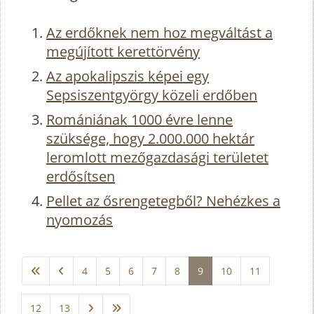
Az erdőknek nem hoz megváltást a
megújított kerettörvény
Az apokalipszis képei egy
Sepsiszentgyörgy közeli erdőben
Romániának 1000 évre lenne
szüksége, hogy 2.000.000 hektár
leromlott mezőgazdasági területet
erdősítsen
Pellet az ősrengetegből? Nehézkes a
nyomozás
4
5
6
7
8
9
10
11
12
13