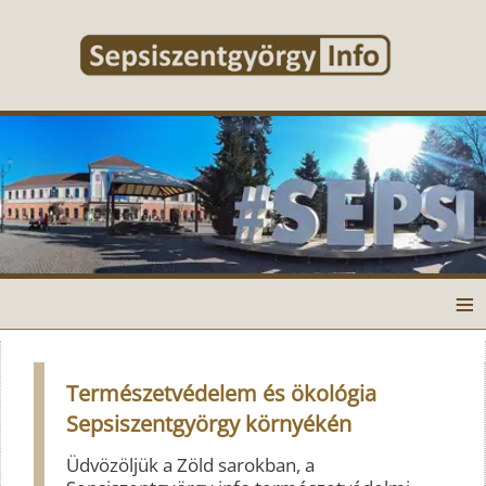
≡
Természetvédelem és ökológia
Sepsiszentgyörgy környékén
Üdvözöljük a Zöld sarokban, a