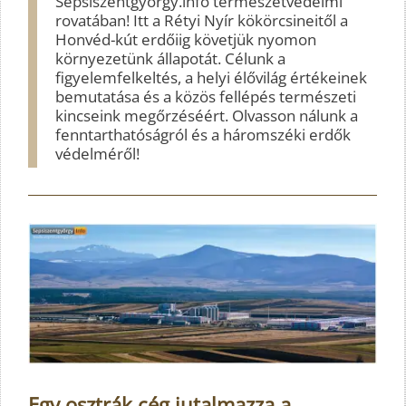
Sepsiszentgyörgy.info természetvédelmi
rovatában! Itt a Rétyi Nyír kökörcsineitől a
Honvéd-kút erdőiig követjük nyomon
környezetünk állapotát. Célunk a
figyelemfelkeltés, a helyi élővilág értékeinek
bemutatása és a közös fellépés természeti
kincseink megőrzéséért. Olvasson nálunk a
fenntarthatóságról és a háromszéki erdők
védelméről!
Egy osztrák cég jutalmazza a