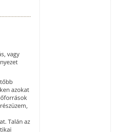
ás, vagy
rnyezet
etőbb
éken azokat
rőforrások
űrészüzem,
at. Talán az
tikai