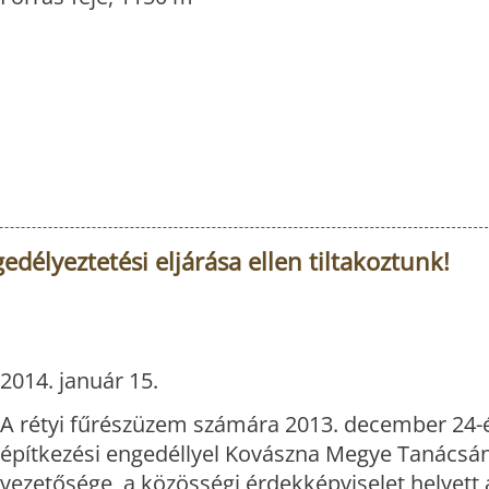
edélyeztetési eljárása ellen tiltakoztunk!
2014. január 15.
A rétyi fűrészüzem számára 2013. december 24-én
építkezési engedéllyel Kovászna Megye Tanácsá
vezetősége, a közösségi érdekképviselet helyett