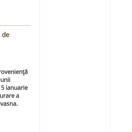
a de
provenienţă
unii
 15 ianuarie
şurare a
ovasna.