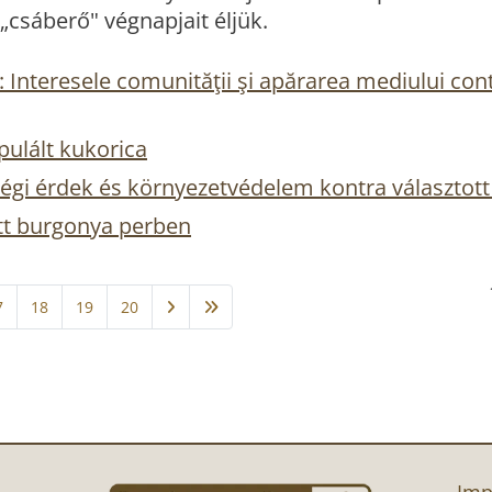
„csáberő" végnapjait éljük.
Interesele comunităţii şi apărarea mediului contr
ulált kukorica
i érdek és környezetvédelem kontra választott 
t burgonya perben
7
18
19
20
Imp