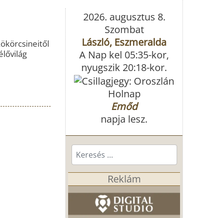
2026. augusztus 8.
Szombat
László, Eszmeralda
ökörcsineitől
élővilág
A Nap kel 05:35-kor,
nyugszik 20:18-kor.
Holnap
Emőd
napja lesz.
Keresés...
Reklám