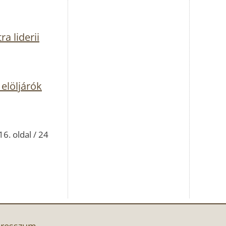
a liderii
elöljárók
16. oldal / 24
resszum