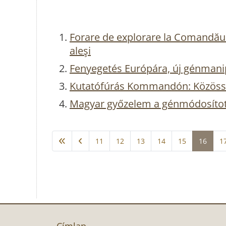
Forare de explorare la Comandău: 
aleşi
Fenyegetés Európára, új génmanip
Kutatófúrás Kommandón: Közösség
Magyar győzelem a génmódosítot
11
12
13
14
15
16
1
Címlap