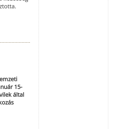
ztotta.
nemzeti
anuár 15-
ilek által
akozás