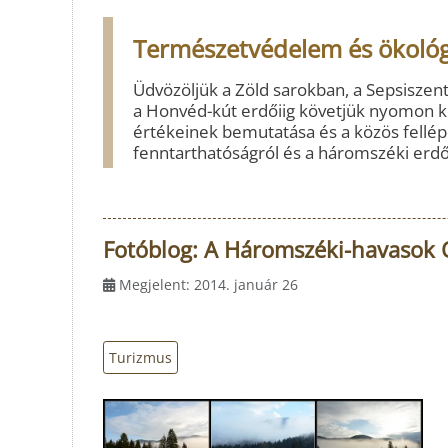
Természetvédelem és ökológ
Üdvözöljük a Zöld sarokban, a Sepsiszent
a Honvéd-kút erdőiig követjük nyomon kör
értékeinek bemutatása és a közös fellép
fenntarthatóságról és a háromszéki erd
Fotóblog: A Háromszéki-havasok O
Megjelent: 2014. január 26
Turizmus