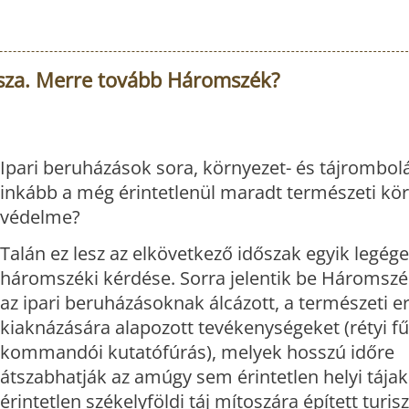
tosza. Merre tovább Háromszék?
Ipari beruházások sora, környezet- és tájrombol
inkább a még érintetlenül maradt természeti kö
védelme?
Talán ez lesz az elkövetkező időszak egyik legég
háromszéki kérdése. Sorra jelentik be Háromsz
az ipari beruházásoknak álcázott, a természeti e
kiaknázására alapozott tevékenységeket (rétyi f
kommandói kutatófúrás), melyek hosszú időre
átszabhatják az amúgy sem érintetlen helyi tájak
érintetlen székelyföldi táj mítoszára épített turisz