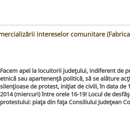
ercializării intereselor comunitare (Fabric
Facem apel la locuitorii judeţului, indiferent de 
etnică sau apartenenţă politică, să se alăture acţi
silenţioase de protest, iniţiat de civili, în data de
2014 (miercuri) între orele 16-19! Locul de desfă
protestului: piaţa din faţa Consiliului Judeţean C