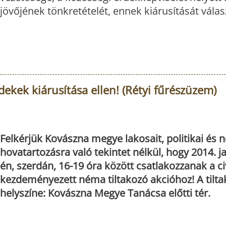
jövőjének tönkretételét, ennek kiárusítását válas
dekek kiárusítása ellen! (Rétyi fűrészüzem)
Felkérjük Kovászna megye lakosait, politikai és 
hovatartozásra való tekintet nélkül, hogy 2014. j
én, szerdán, 16-19 óra között csatlakozzanak a civ
kezdeményezett néma tiltakozó akcióhoz! A tilt
helyszíne: Kovászna Megye Tanácsa előtti tér.