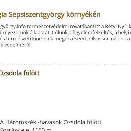
ia Sepsiszentgyörgy környékén
györgy.info természetvédelmi rovatában! Itt a Rétyi Nyír k
nyezetünk állapotát. Célunk a figyelemfelkeltés, a helyi 
és természeti kincseink megőrzéséért. Olvasson nálunk a
ők védelméről!
zsdola fölött
A Háromszéki-havasok Ozsdola fölött
Forrás-feje, 1150 m