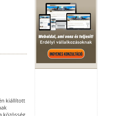
 kiállított
nak
 a közösség