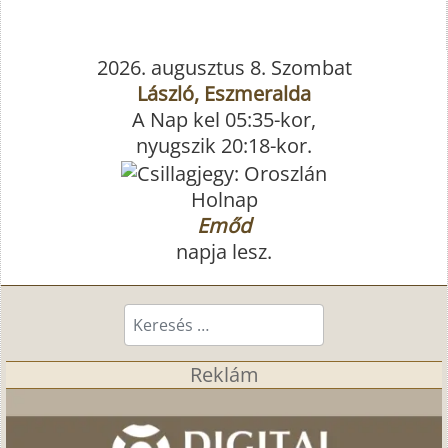
2026. augusztus 8. Szombat
László, Eszmeralda
A Nap kel 05:35-kor,
nyugszik 20:18-kor.
Holnap
Emőd
napja lesz.
Keresés...
Reklám