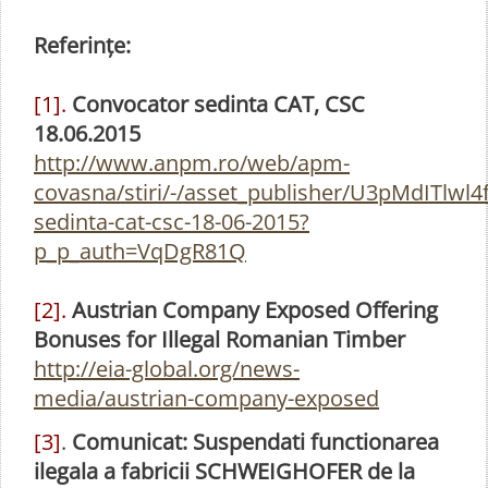
Referințe:
[1].
Convocator sedinta CAT, CSC
18.06.2015
http://www.anpm.ro/web/apm-
covasna/stiri/-/asset_publisher/U3pMdITlwl4
sedinta-cat-csc-18-06-2015?
p_p_auth=VqDgR81Q
[2].
Austrian Company Exposed Offering
Bonuses for Illegal Romanian Timber
http://eia-global.org/news-
media/austrian-company-exposed
[3]
.
Comunicat: Suspendati functionarea
ilegala a fabricii SCHWEIGHOFER de la