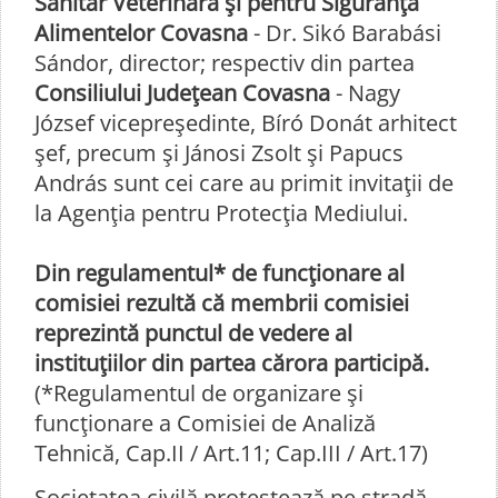
Sanitar Veterinară şi pentru Siguranţa
Alimentelor Covasna
- Dr. Sikó Barabási
Sándor, director; respectiv din partea
Consiliului Judeţean Covasna
- Nagy
József vicepreşedinte, Bíró Donát arhitect
şef, precum şi Jánosi Zsolt şi Papucs
András sunt cei care au primit invitaţii de
la Agenţia pentru Protecţia Mediului.
Din regulamentul* de funcţionare al
comisiei rezultă că membrii comisiei
reprezintă punctul de vedere al
instituţiilor din partea cărora participă.
(*Regulamentul de organizare şi
funcţionare a Comisiei de Analiză
Tehnică, Cap.II / Art.11; Cap.III / Art.17)
Societatea civilă protestează pe stradă