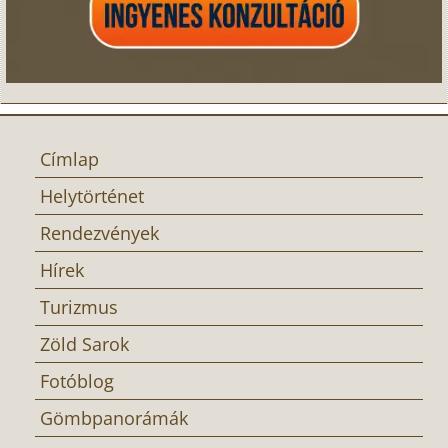
Címlap
Helytörténet
Rendezvények
Hírek
Turizmus
Zöld Sarok
Fotóblog
Gömbpanorámák