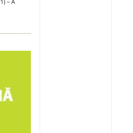
1) – A