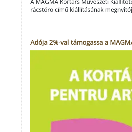
A MAGMA Kortárs Művészeti Kiállítóté
rácstörõ című kiállításának megnyitój
Adója 2%-val támogassa a MAGMA