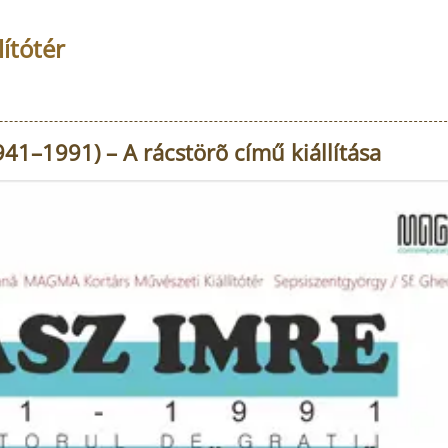
ítótér
41–1991) – A rácstörõ című kiállítása