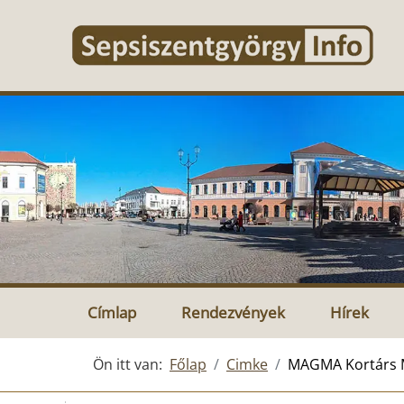
Címlap
Rendezvények
Hírek
Ön itt van:
Főlap
Cimke
MAGMA Kortárs Mű