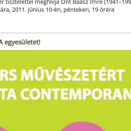
r tisztelettel meghívja Önt Baász Imre (1941–199
ára, 2011. június 10-én, pénteken, 19 órára
 egyesületet!