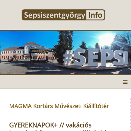
≡
MAGMA Kortárs Művészeti Kiállítótér
GYEREKNAPOK+ // vakációs