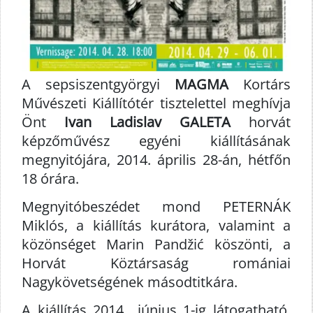
A sepsiszentgyörgyi
MAGMA
Kortárs
Művészeti Kiállítótér tisztelettel meghívja
Önt
Ivan Ladislav GALETA
horvát
képzőművész egyéni kiállításának
megnyitójára, 2014. április 28-án, hétfőn
18 órára.
Megnyitóbeszédet mond PETERNÁK
Miklós, a kiállítás kurátora, valamint a
közönséget Marin Pandžić köszönti, a
Horvát Köztársaság romániai
Nagykövetségének másodtitkára.
A kiállítás 2014., június 1-ig látogatható,