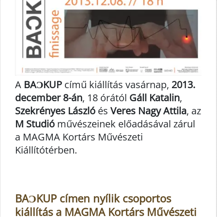
A
BAƆKUP
című kiállítás vasárnap,
2013.
december 8-án
, 18 órától
Gáll Katalin
,
Szekrényes László
és
Veres Nagy Attila
, az
M Studió
művészeinek előadásával zárul
a MAGMA Kortárs Művészeti
Kiállítótérben.
BAƆKUP címen nyílik csoportos
kiállítás a MAGMA Kortárs Művészeti