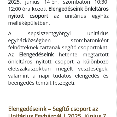
2025. június 14-én, szombaton 10:30-
12:00 óra között
Elengedéseink önleltáros
nyitott csoport
az unitárius egyház
melléképületben.
A sepsiszentgyörgyi unitárius
egyházközségben szombatonként
felnőtteknek tartanak segítő csoportokat.
Az
Elengedéseink
hetente megtartott
önleltáros nyitott csoport a különböző
életszakaszokban megélt veszteségek,
valamint a napi tudatos elengedés és
beengedés témáit feszegeti.
Elengedéseink – Segítő csoport az
Unitárius Egyháznál | 2025. június 7.