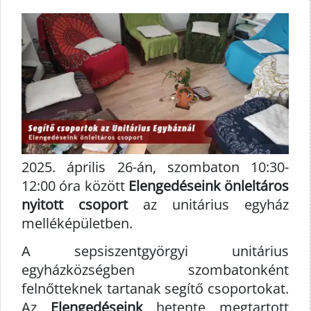
2025. április 26-án, szombaton 10:30-
12:00 óra között
Elengedéseink önleltáros
nyitott csoport
az unitárius egyház
melléképületben.
A sepsiszentgyörgyi unitárius
egyházközségben szombatonként
felnőtteknek tartanak segítő csoportokat.
Az
Elengedéseink
hetente megtartott