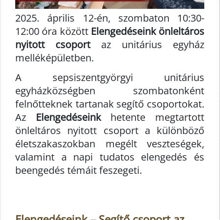
2025. április 12-én, szombaton 10:30-
12:00 óra között
Elengedéseink önleltáros
nyitott csoport
az unitárius egyház
melléképületben.
A sepsiszentgyörgyi unitárius
egyházközségben szombatonként
felnőtteknek tartanak segítő csoportokat.
Az
Elengedéseink
hetente megtartott
önleltáros nyitott csoport a különböző
életszakaszokban megélt veszteségek,
valamint a napi tudatos elengedés és
beengedés témáit feszegeti.
Elengedéseink – Segítő csoport az