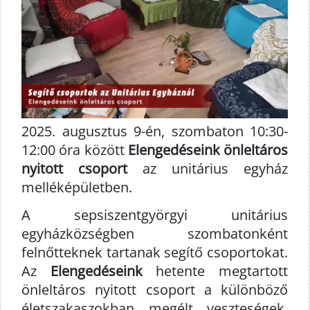
2025. augusztus 9-én, szombaton 10:30-
12:00 óra között
Elengedéseink önleltáros
nyitott csoport
az unitárius egyház
melléképületben.
A sepsiszentgyörgyi unitárius
egyházközségben szombatonként
felnőtteknek tartanak segítő csoportokat.
Az
Elengedéseink
hetente megtartott
önleltáros nyitott csoport a különböző
életszakaszokban megélt veszteségek,