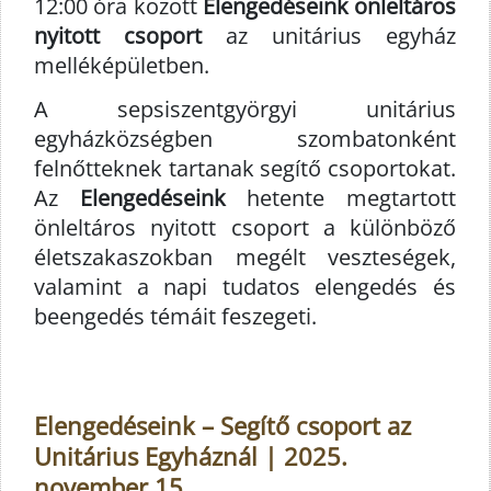
12:00 óra között
Elengedéseink önleltáros
nyitott csoport
az unitárius egyház
melléképületben.
A sepsiszentgyörgyi unitárius
egyházközségben szombatonként
felnőtteknek tartanak segítő csoportokat.
Az
Elengedéseink
hetente megtartott
önleltáros nyitott csoport a különböző
életszakaszokban megélt veszteségek,
valamint a napi tudatos elengedés és
beengedés témáit feszegeti.
Elengedéseink – Segítő csoport az
Unitárius Egyháznál | 2025.
november 15.