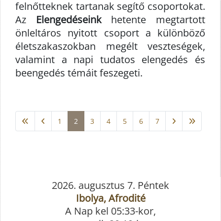
felnőtteknek tartanak segítő csoportokat.
Az
Elengedéseink
hetente megtartott
önleltáros nyitott csoport a különböző
életszakaszokban megélt veszteségek,
valamint a napi tudatos elengedés és
beengedés témáit feszegeti.
1
2
3
4
5
6
7
2026. augusztus 7. Péntek
Ibolya, Afrodité
A Nap kel 05:33-kor,