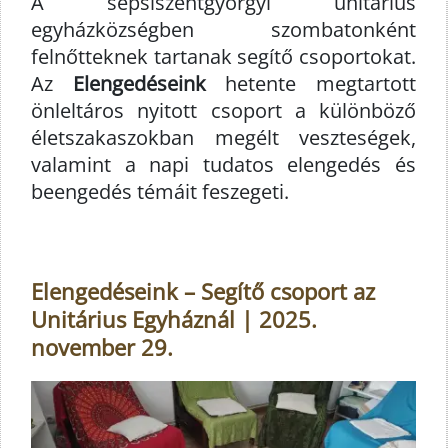
A sepsiszentgyörgyi unitárius
egyházközségben szombatonként
felnőtteknek tartanak segítő csoportokat.
Az
Elengedéseink
hetente megtartott
önleltáros nyitott csoport a különböző
életszakaszokban megélt veszteségek,
valamint a napi tudatos elengedés és
beengedés témáit feszegeti.
Elengedéseink – Segítő csoport az
Unitárius Egyháznál | 2025.
november 29.