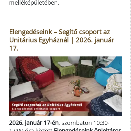
melléképületében.
Elengedéseink – Segítő csoport az
Unitárius Egyháznál | 2026. január
17.
2026. január 17-én
, szombaton 10:30-
12:00 óra között
Elengedéseink önleltáros