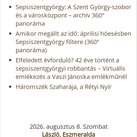
Sepsiszentgyörgy: A Szent György-szobor
és a városközpont – archív 360°
panoráma
Amikor megállt az idő: áprilisi hóesésben
Sepsiszentgyörgy főtere (360°
panoráma)
Elfeledett évforduló? 42 éve történt a
sepsiszentgyörgyi robbantás – Virtuális
emlékezés a Vaszi Jánoska emlékműnél
Háromszék Szaharája, a Rétyi Nyír
2026. augusztus 8. Szombat
László, Eszmeralda