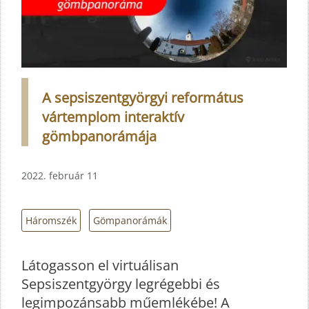
A sepsiszentgyörgyi református
vártemplom interaktív
gömbpanorámája
2022. február 11
Háromszék
Gömpanorámák
Látogasson el virtuálisan
Sepsiszentgyörgy legrégebbi és
legimpozánsabb műemlékébe! A