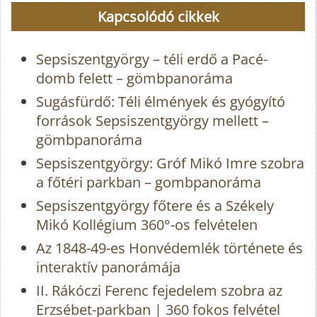
Kapcsolódó cikkek
Sepsiszentgyörgy – téli erdő a Pacé-
domb felett – gömbpanoráma
Sugásfürdő: Téli élmények és gyógyító
források Sepsiszentgyörgy mellett –
gömbpanoráma
Sepsiszentgyörgy: Gróf Mikó Imre szobra
a főtéri parkban – gombpanoráma
Sepsiszentgyörgy főtere és a Székely
Mikó Kollégium 360°-os felvételen
Az 1848-49-es Honvédemlék története és
interaktív panorámája
II. Rákóczi Ferenc fejedelem szobra az
Erzsébet-parkban | 360 fokos felvétel