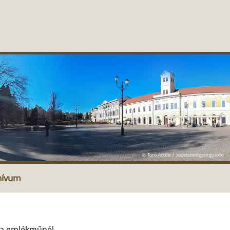
hívum
ska emlékműnél