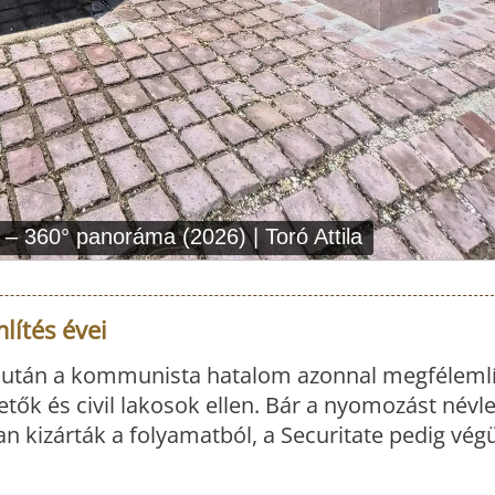
lítés évei
ó után a kommunista hatalom azonnal megfélemlí
etők és civil lakosok ellen. Bár a nyomozást névl
san kizárták a folyamatból, a Securitate pedig vég