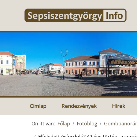
Címlap
Rendezvények
Hírek
Ön itt van:
Főlap
Fotóblog
Gömbpanorá
Elfeledett évforduló? 42 éve történt a sep