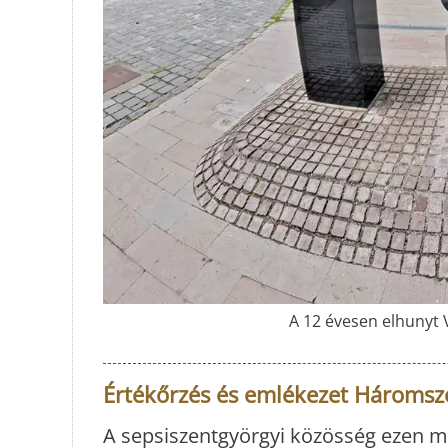
A 12 évesen elhunyt 
Értékőrzés és emlékezet Hároms
A sepsiszentgyörgyi közösség ezen mél