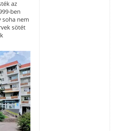
sték az
1999-ben
gy soha nem
rvek sötét
ők