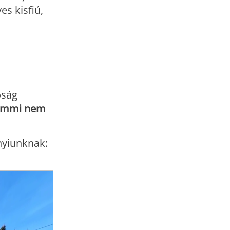
es kisfiú,
óság
emmi nem
nyiunknak: