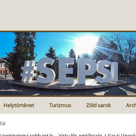
Helytörténet
Turizmus
Zöld sarok
Arc
ma
siszentgyörgyi robbantás – Virtuális emlékezés a Vaszi Jáno