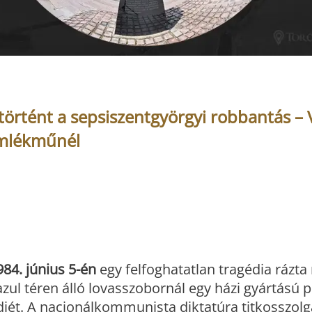
történt a sepsiszentgyörgyi robbantás – V
emlékműnél
984. június 5-én
egy felfoghatatlan tragédia rázt
zul téren álló lovasszobornál egy házi gyártású 
jét. A nacionálkommunista diktatúra titkosszolgá