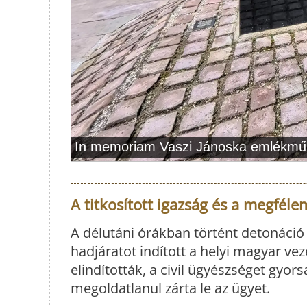
A titkosított igazság és a megfélem
A délutáni órákban történt detonáci
hadjáratot indított a helyi magyar vez
elindították, a civil ügyészséget gyor
megoldatlanul zárta le az ügyet.