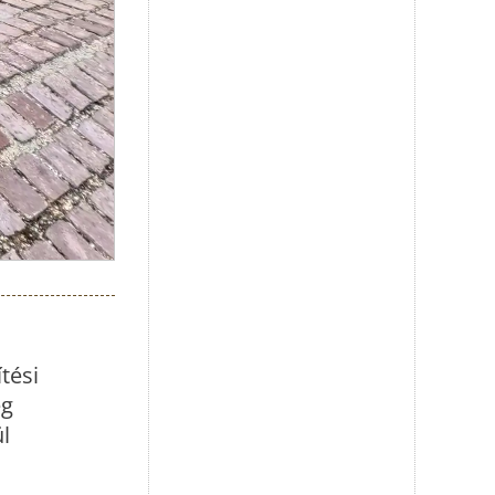
tési
eg
ül