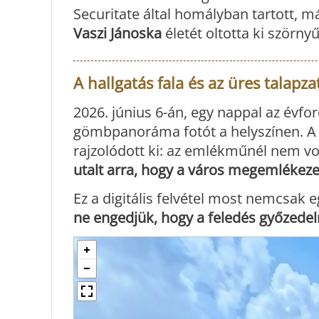
Securitate által homályban tartott, má
Vaszi Jánoska
életét oltotta ki szörnyű
A hallgatás fala és az üres talapza
2026. június 6-án, egy nappal az évfo
gömbpanoráma fotót a helyszínen. A 
rajzolódott ki: az emlékműnél nem vo
utalt arra, hogy a város megemlékezet
Ez a digitális felvétel most nemcsak
ne engedjük, hogy a feledés győzedel