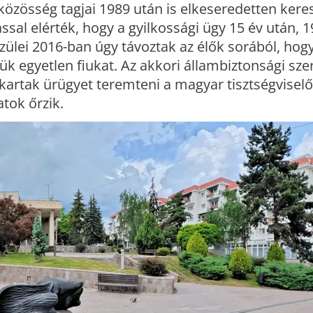
közösség tagjai 1989 után is elkeseredetten kere
sal elérték, hogy a gyilkossági ügy 15 év után, 
szülei 2016-ban úgy távoztak az élők sorából, ho
lük egyetlen fiukat. Az akkori állambiztonsági sze
akartak ürügyet teremteni a magyar tisztségvisel
atok őrzik.