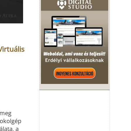
irtuális
a meg
pokolgép
lata, a