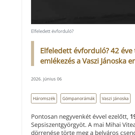
Elfeledett évforduló?
Elfeledett évforduló? 42 éve 
emlékezés a Vaszi Jánoska 
2026. június 06
Háromszék
Gömpanorámák
Vaszi Jánoska
Pontosan negyvenkét évvel ezelőtt,
1
Sepsiszentgyörgyöt. A mai Mihai Vitea
dörrenése törte meg a belváros csend