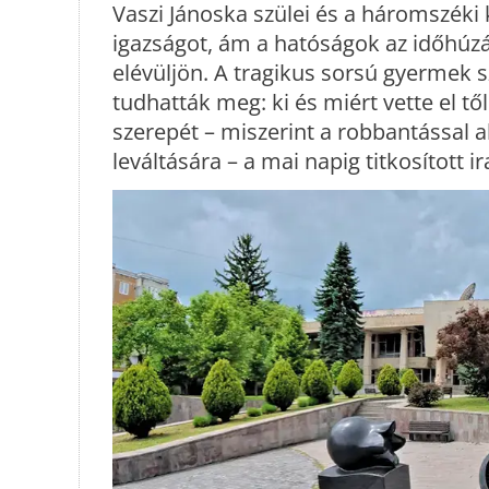
Vaszi Jánoska szülei és a háromszéki 
igazságot, ám a hatóságok az időhúzás
elévüljön. A tragikus sorsú gyermek 
tudhatták meg: ki és miért vette el tő
szerepét – miszerint a robbantással 
leváltására – a mai napig titkosított ir