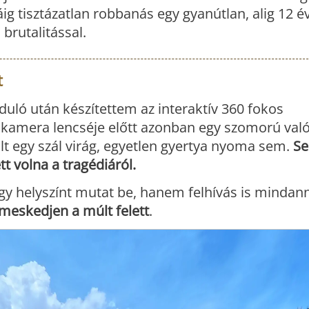
ig tisztázatlan robbanás egy gyanútlan, alig 12 év
 brutalitással.
t
rduló után készítettem az interaktív 360 fokos
kamera lencséje előtt azonban egy szomorú val
lt egy szál virág, egyetlen gyertya nyoma sem.
S
t volna a tragédiáról.
 egy helyszínt mutat be, hanem felhívás is mindan
meskedjen a múlt felett
.