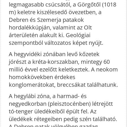
legmagasabb csúcsától, a Görgőtől (1018
m) keletre kiszélesedő övezetben, a
Debren és Szemerja patakok
hordalékkúpján, valamint az Olt
árterületén alakult ki. Geológiai
szempontból változatos képet nyújt.
A hegyvidéki zónában levő kőzetek
jórészt a kréta-korszakban, mintegy 60
millió évvel ezelőtt keletkeztek. A neokom
homokkövekben érdekes
konglomerátokat, breccsákat találhatunk.
A hegylábi zóna, a harmad- és
negyedkorban (pleisztocénben) létrejött
tó-tenger üledékeiből épült fel. Az
üledékek rétegeiben pedig szén található.
A Debren-patak völgyében gazdag,