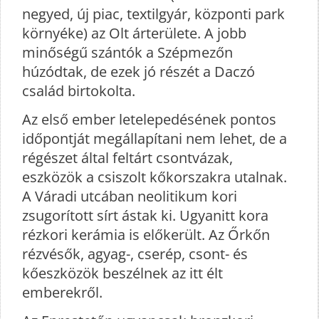
negyed, új piac, textilgyár, központi park
környéke) az Olt árterülete. A jobb
minőségű szántók a Szépmezőn
húzódtak, de ezek jó részét a Daczó
család birtokolta.
Az első ember letelepedésének pontos
időpontját megállapítani nem lehet, de a
régészet által feltárt csontvázak,
eszközök a csiszolt kőkorszakra utalnak.
A Váradi utcában neolitikum kori
zsugorított sírt ástak ki. Ugyanitt kora
rézkori kerámia is előkerült. Az Őrkőn
rézvésők, agyag-, cserép, csont- és
kőeszközök beszélnek az itt élt
emberekről.