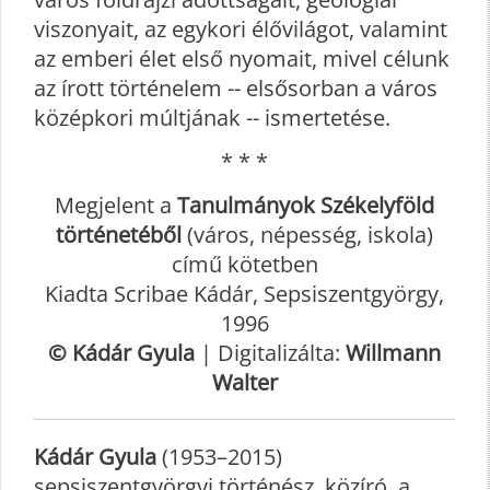
viszonyait, az egykori élővilágot, valamint
az emberi élet első nyomait, mivel célunk
az írott történelem -- elsősorban a város
középkori múltjának -- ismertetése.
* * *
Megjelent a
Tanulmányok Székelyföld
történetéből
(város, népesség, iskola)
című kötetben
Kiadta Scribae Kádár, Sepsiszentgyörgy,
1996
© Kádár Gyula
| Digitalizálta:
Willmann
Walter
Kádár Gyula
(1953–2015)
sepsiszentgyörgyi történész, közíró, a