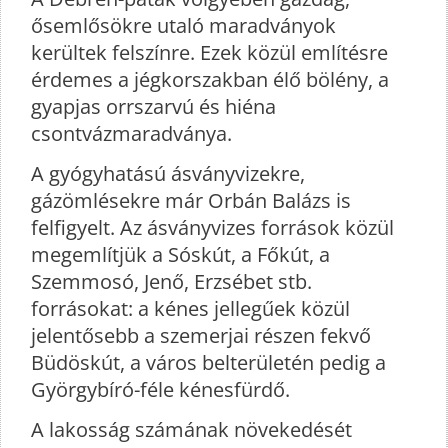
ősemlősökre utaló maradványok
kerültek felszínre. Ezek közül említésre
érdemes a jégkorszakban élő bölény, a
gyapjas orrszarvú és hiéna
csontvázmaradványa.
A gyógyhatású ásványvizekre,
gázömlésekre már Orbán Balázs is
felfigyelt. Az ásványvizes források közül
megemlítjük a Sóskút, a Főkút, a
Szemmosó, Jenő, Erzsébet stb.
forrásokat: a kénes jellegűek közül
jelentősebb a szemerjai részen fekvő
Büdöskút, a város belterületén pedig a
Györgybíró-féle kénesfürdő.
A lakosság számának növekedését