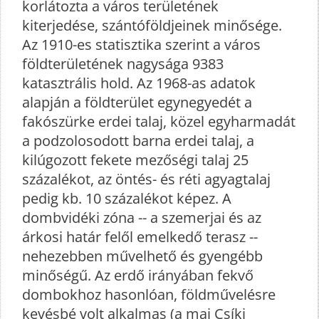
korlátozta a város területének
kiterjedése, szántóföldjeinek minősége.
Az 1910-es statisztika szerint a város
földterületének nagysága 9383
katasztrális hold. Az 1968-as adatok
alapján a földterület egynegyedét a
fakószürke erdei talaj, közel egyharmadát
a podzolosodott barna erdei talaj, a
kilúgozott fekete mezőségi talaj 25
százalékot, az öntés- és réti agyagtalaj
pedig kb. 10 százalékot képez. A
dombvidéki zóna -- a szemerjai és az
árkosi határ felől emelkedő terasz --
nehezebben művelhető és gyengébb
minőségű. Az erdő irányában fekvő
dombokhoz hasonlóan, földművelésre
kevésbé volt alkalmas (a mai Csíki