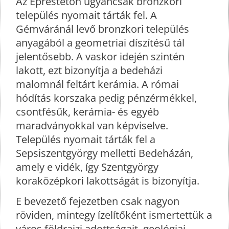
Az Eprestetőn ugyancsak bronzkori
település nyomait tárták fel. A
Gémváránál levő bronzkori település
anyagából a geometriai díszítésű tál
jelentősebb. A vaskor idején szintén
lakott, ezt bizonyítja a bedeházi
malomnál feltárt kerámia. A római
hódítás korszaka pedig pénzérmékkel,
csontfésűk, kerámia- és egyéb
maradványokkal van képviselve.
Település nyomait tárták fel a
Sepsiszentgyörgy melletti Bedeházán,
amely e vidék, így Szentgyörgy
koraközépkori lakottságát is bizonyítja.
E bevezető fejezetben csak nagyon
röviden, mintegy ízelítőként ismertettük a
város földrajzi adottságait, geológiai