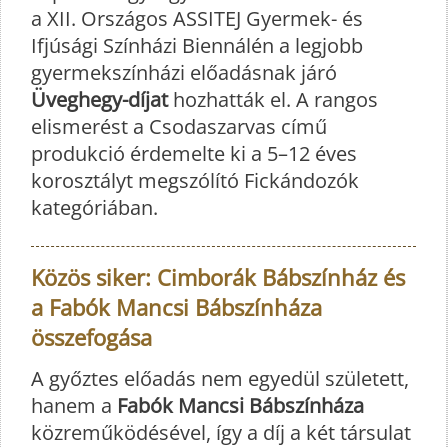
a XII. Országos ASSITEJ Gyermek- és
Ifjúsági Színházi Biennálén a legjobb
gyermekszínházi előadásnak járó
Üveghegy-díjat
hozhatták el. A rangos
elismerést a Csodaszarvas című
produkció érdemelte ki a 5–12 éves
korosztályt megszólító Fickándozók
kategóriában.
Közös siker: Cimborák Bábszínház és
a Fabók Mancsi Bábszínháza
összefogása
A győztes előadás nem egyedül született,
hanem a
Fabók Mancsi Bábszínháza
közreműködésével, így a díj a két társulat