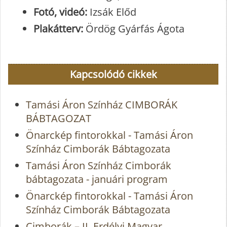
Fotó, videó:
Izsák Előd
Plakátterv:
Ördög Gyárfás Ágota
Kapcsolódó cikkek
Tamási Áron Színház CIMBORÁK
BÁBTAGOZAT
Önarckép fintorokkal - Tamási Áron
Színház Cimborák Bábtagozata
Tamási Áron Színház Cimborák
bábtagozata - januári program
Önarckép fintorokkal - Tamási Áron
Színház Cimborák Bábtagozata
Cimborák – II. Erdélyi Magyar