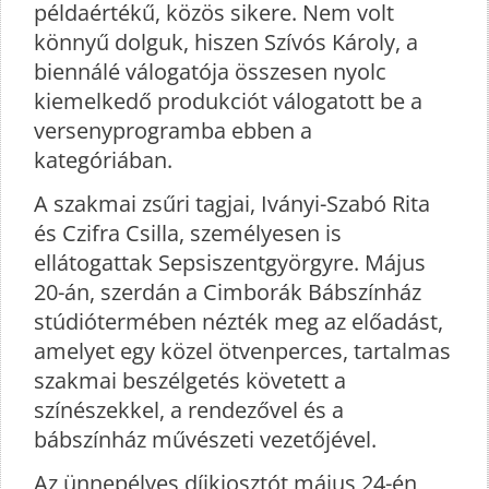
példaértékű, közös sikere. Nem volt
könnyű dolguk, hiszen Szívós Károly, a
biennálé válogatója összesen nyolc
kiemelkedő produkciót válogatott be a
versenyprogramba ebben a
kategóriában.
A szakmai zsűri tagjai, Iványi-Szabó Rita
és Czifra Csilla, személyesen is
ellátogattak Sepsiszentgyörgyre. Május
20-án, szerdán a Cimborák Bábszínház
stúdiótermében nézték meg az előadást,
amelyet egy közel ötvenperces, tartalmas
szakmai beszélgetés követett a
színészekkel, a rendezővel és a
bábszínház művészeti vezetőjével.
Az ünnepélyes díjkiosztót május 24-én,