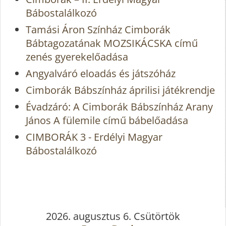
Bábostalálkozó
Tamási Áron Színház Cimborák
Bábtagozatának MOZSIKÁCSKA című
zenés gyerekelőadása
Angyalváró eloadás és játszóház
Cimborák Bábszínház áprilisi játékrendje
Évadzáró: A Cimborák Bábszínház Arany
János A fülemile című bábelőadása
CIMBORÁK 3 - Erdélyi Magyar
Bábostalálkozó
2026. augusztus 6. Csütörtök