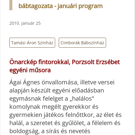
bábtagozata - januári program
2010. január 25
Tamási Áron Színház
Cimborák Bábszínház
Önarckép fintorokkal, Porzsolt Erzsébet
egyéni műsora
Ágai Ágnes önvallomása, illetve versei
alapján készült egyéni előadásban
egymásnak felelget a „halálos”
komolynak megélt gyerekkor és
gyermekien játékos felnőttkor, az élet és
halál, a szeretet és gyűlölet, a félelem és
boldogság, a sírás és nevetés