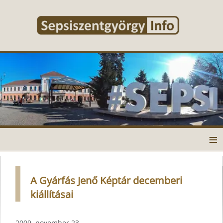
≡
A Gyárfás Jenő Képtár decemberi
kiállításai
2009. november 23