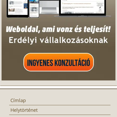
Címlap
Helytörténet