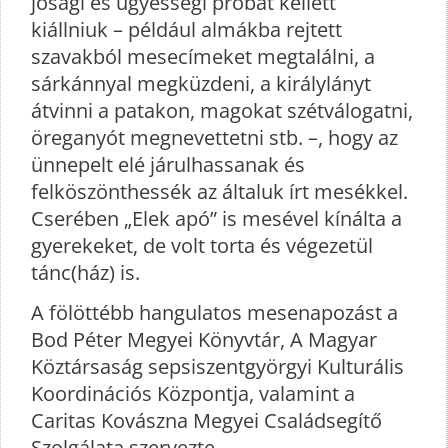
jósági és ügyességi próbát kellett
kiállniuk – például almákba rejtett
szavakból mesecímeket megtalálni, a
sárkánnyal megküzdeni, a királylányt
átvinni a patakon, magokat szétválogatni,
öreganyót megnevettetni stb. –, hogy az
ünnepelt elé járulhassanak és
felköszönthessék az általuk írt mesékkel.
Cserében „Elek apó” is mesével kínálta a
gyerekeket, de volt torta és végezetül
tánc(ház) is.
A fölöttébb hangulatos mesenapozást a
Bod Péter Megyei Könyvtár, A Magyar
Köztársaság sepsiszentgyörgyi Kulturális
Koordinációs Központja, valamint a
Caritas Kovászna Megyei Családsegítő
Szolgálata szervezte.