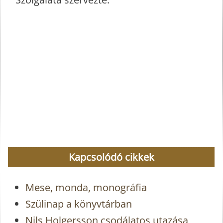
Kapcsolódó cikkek
Mese, monda, monográfia
Szülinap a könyvtárban
Nils Holgersson csodálatos utazása