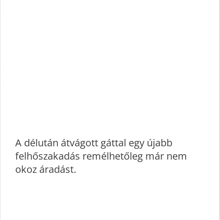
A délután átvágott gáttal egy újabb
felhőszakadás remélhetőleg már nem
okoz áradást.