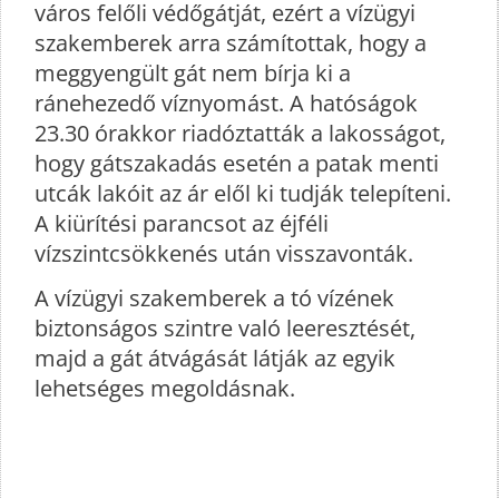
város felőli védőgátját, ezért a vízügyi
szakemberek arra számítottak, hogy a
meggyengült gát nem bírja ki a
ránehezedő víznyomást. A hatóságok
23.30 órakkor riadóztatták a lakosságot,
hogy gátszakadás esetén a patak menti
utcák lakóit az ár elől ki tudják telepíteni.
A kiürítési parancsot az éjféli
vízszintcsökkenés után visszavonták.
A vízügyi szakemberek a tó vízének
biztonságos szintre való leeresztését,
majd a gát átvágását látják az egyik
lehetséges megoldásnak.