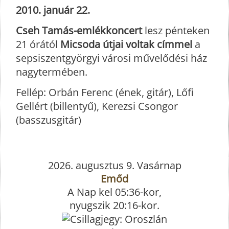
2010. január 22.
Cseh Tamás-emlékkoncert
lesz pénteken
21 órától
Micsoda útjai voltak címmel
a
sepsiszentgyörgyi városi művelődési ház
nagytermében.
Fellép: Orbán Ferenc (ének, gitár), Lőfi
Gellért (billentyű), Kerezsi Csongor
(basszusgitár)
2026. augusztus 9. Vasárnap
Emőd
A Nap kel 05:36-kor,
nyugszik 20:16-kor.