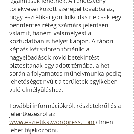
izgalmasak lehetnek. A rendezvény
törekvései között szerepel továbbá az,
hogy esztétikai gondolkodás ne csak egy
bennfentes réteg számára jelentsen
valamit, hanem valamelyest a
köztudatban is helyet kapjon. A tábori
képzés két szinten történik: a
nagyelőadások rövid betekintést
biztosítanak egy adott témába, a hét
során a folyamatos műhelymunka pedig
lehetőséget nyújt a területek egyikében
való elmélyüléshez.
További információkról, részletekről és a
jelentkezésről az
www.esztetika.wordpress.com
címen
lehet tájékozódni.