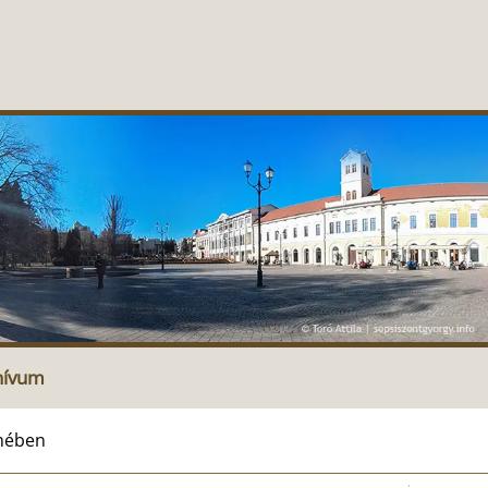
hívum
lmében