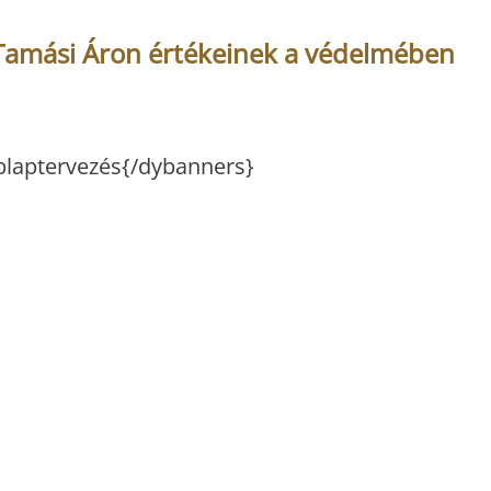
i Tamási Áron értékeinek a védelmében
eblaptervezés{/dybanners}