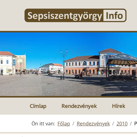
Címlap
Rendezvények
Hírek
Ön itt van:
Főlap
Rendezvények
2010
P