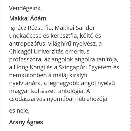
Vendégeink
Makkai Ádám
Ignácz Rózsa fia, Makkai Sándor
unokaöccse és keresztfia, költő és
antropozófus, világhírű nyelvész, a
Chicagói Univerzitás emeritus
professzora, az angolok angolra tanítója,
a Hong Kongi és a Szingapúri Egyetem és
nemkülönben a maláj királyfi
nyelvtanára, a legnagyobb angol nyelvű
magyar költészeti antológia, A
csodaszarvas nyomában létrehozója
és neje,
Arany Ágnes