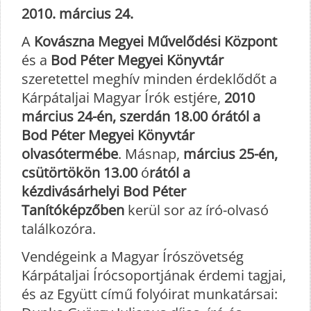
2010. március 24.
A
Kovászna Megyei Művelődési Központ
és a
Bod Péter Megyei Könyvtár
szeretettel meghív minden érdeklődőt a
Kárpátaljai Magyar Írók estjére,
2010
március 24-én, szerdán 18.00 órától a
Bod Péter Megyei Könyvtár
olvasótermébe
. Másnap,
március 25-én,
csütörtökön 13.00
ó
rától a
kézdivásárhelyi Bod Péter
Tanítóképzőben
kerül sor az író-olvasó
találkozóra.
Vendégeink a Magyar Írószövetség
Kárpátaljai Írócsoportjának érdemi tagjai,
és az Együtt című folyóirat munkatársai: