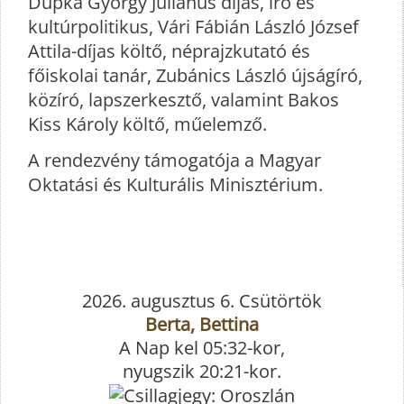
Dupka György Julianus díjas, író és
kultúrpolitikus, Vári Fábián László József
Attila-díjas költő, néprajzkutató és
főiskolai tanár, Zubánics László újságíró,
közíró, lapszerkesztő, valamint Bakos
Kiss Károly költő, műelemző.
A rendezvény támogatója a Magyar
Oktatási és Kulturális Minisztérium.
2026. augusztus 6. Csütörtök
Berta, Bettina
A Nap kel 05:32-kor,
nyugszik 20:21-kor.