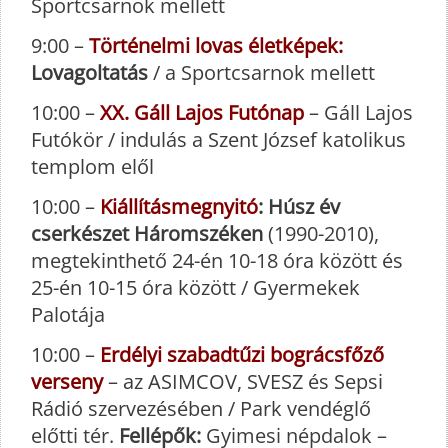
Sportcsarnok mellett
9:00 –
Történelmi lovas életképek:
Lovagoltatás
/ a Sportcsarnok mellett
10:00 –
XX. Gáll Lajos Futónap
– Gáll Lajos
Futókör / indulás a Szent József katolikus
templom elől
10:00 –
Kiállításmegnyitó
: Húsz év
cserkészet Háromszéken
(1990-2010),
megtekinthető 24-én 10-18 óra között és
25-én 10-15 óra között / Gyermekek
Palotája
10:00 –
Erdélyi szabadtűzi bográcsfőző
verseny
– az ASIMCOV, SVESZ és Sepsi
Rádió szervezésében / Park vendéglő
előtti tér.
Fellépők:
Gyimesi népdalok –