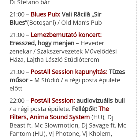
Di Stefano bár
21:00 –
Blues Pub:
Vali Răcilă „Sir
Blues”
(Botoşani) / Old Man’s Pub
21:00 –
Lemezbemutató koncert:
Eresszed, hogy menjen
– Heveder
zenekar / Szakszervezetek Művelődési
Háza, Lajtha László Stúdióterem
21:00 –
PostAll Session kapunyitás:
Tüzes
műsor
– M Stúdió / a régi posta épülete
előtt
22:00 –
PostAll Session:
audiovizuális buli
/ a régi posta épülete.
Fellépők:
The
Filters, Anima Sound System
(HU), Dj
Beast ft. Mc Slowmotion, Dj Savage ft. Mc
Fantom (HU), Vj Photone, Vj Kholem,