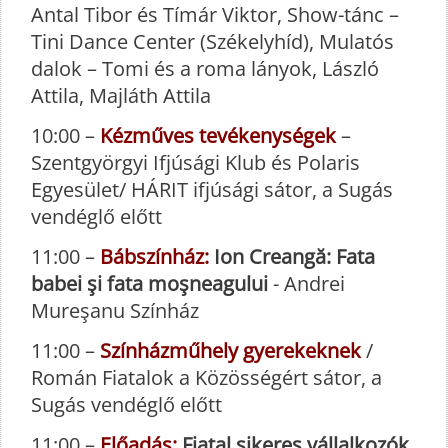
Antal Tibor és Tímár Viktor, Show-tánc –
Tini Dance Center (Székelyhíd), Mulatós
dalok – Tomi és a roma lányok, László
Attila, Majláth Attila
10:00 –
Kézműves tevékenységek
–
Szentgyörgyi Ifjúsági Klub és Polaris
Egyesület/ HÁRIT ifjúsági sátor, a Sugás
vendéglő előtt
11:00 –
Bábszínház:
Ion Creangă: Fata
babei şi fata moşneagului
- Andrei
Mureşanu Színház
11:00 –
Színházműhely gyerekeknek
/
Román Fiatalok a Közösségért sátor, a
Sugás vendéglő előtt
11:00 –
Előadás:
Fiatal sikeres vállalkozók