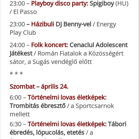
23:00 –
Playboy disco party:
Spigiboy
(HU)
/ El Passo
23:00
–
Házibuli
DJ Benny-vel
/ Energy
Play Club
24:00 –
Folk koncert:
Cenaclul Adolescent
Játékest
/ Román Fiatalok a Közösségért
sátor, a Sugás vendéglő előtt
* * *
Szombat – április 24.
6:00 –
Történelmi lovas életképek:
Trombitás ébresztő
/ a Sportcsarnok
mellett
6:30 –
Történelmi lovas életképek:
Tábori
ébredés, lópucolás, etetés
/ a