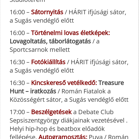
16:00 –
Sátornyitás
/ HÁRIT ifjúsági sátor,
a Sugás vendéglő előtt
16:00 –
Történelmi lovas életképek:
Lovagoltatás, táborlátogatás
/ a
Sportcsarnok mellett
16:30 –
Fotókiállítás
/ HÁRIT ifjúsági sátor,
a Sugás vendéglő előtt
16:30 –
Kincskereső vetélkedő:
Treasure
Hunt – iratkozás
/ Román Fiatalok a
Közösségért sátor, a Sugás vendéglő előtt
17:00 –
Beszélgetések
a Debate Club
Sepsiszentgyörgy diákjainak vezetésével .
Helyi hip-hop és beatbox előadók
fellépése.
Autogramosztás:
Puya / Román