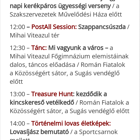
napi kerékpáros ügyességi verseny
/ a
Szakszervezetek Művelődési Háza előtt
12:00
–
PostAll Session:
Szappancsúszda
/
Mihai Viteazul tér
12:30 –
Tánc:
Mi vagyunk a város –
a
Mihai Viteazul Főgimnázium elemistáinak
dalos, táncos előadása / Román Fiatalok
a Közösségért sátor, a Sugás vendéglő
előtt
13:00 –
Treasure Hunt
: kezdődik a
kincskereső vetélkedő
/ Román Fiatalok a
Közösségért sátor, a Sugás vendéglő előtt
14:00 –
Történelmi lovas életképek:
Lovasíjász bemutató
/ a Sportcsarnok