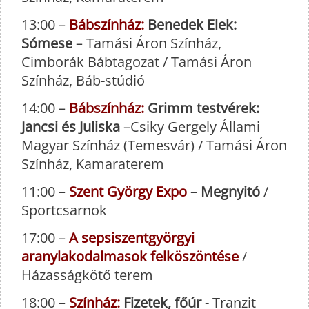
13:00 –
Bábszínház:
Benedek Elek:
Sómese
– Tamási Áron Színház,
Cimborák Bábtagozat / Tamási Áron
Színház, Báb-stúdió
14:00 –
Bábszínház:
Grimm testvérek:
Jancsi és Juliska
–Csiky Gergely Állami
Magyar Színház (Temesvár) / Tamási Áron
Színház, Kamaraterem
11:00 –
Szent György Expo
–
Megnyitó
/
Sportcsarnok
17:00 –
A sepsiszentgyörgyi
aranylakodalmasok felköszöntése
/
Házasságkötő terem
18:00 –
Színház:
Fizetek, főúr
- Tranzit