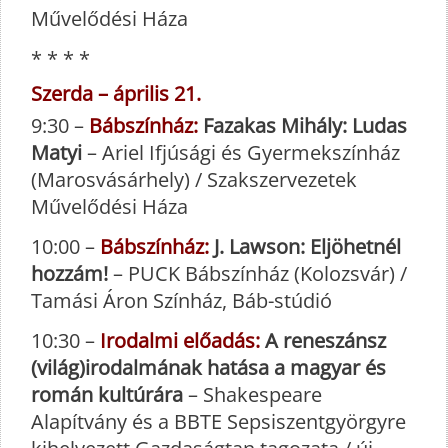
Művelődési Háza
* * * *
Szerda – április 21.
9:30 –
Bábszínház:
Fazakas Mihály: Ludas
Matyi
– Ariel Ifjúsági és Gyermekszínház
(Marosvásárhely) / Szakszervezetek
Művelődési Háza
10:00 –
Bábszínház:
J. Lawson: Eljöhetnél
hozzám!
– PUCK Bábszínház (Kolozsvár) /
Tamási Áron Színház, Báb-stúdió
10:30 –
Irodalmi előadás:
A reneszánsz
(világ)irodalmának hatása a magyar és
román kultúrára
– Shakespeare
Alapítvány és a BBTE Sepsiszentgyörgyre