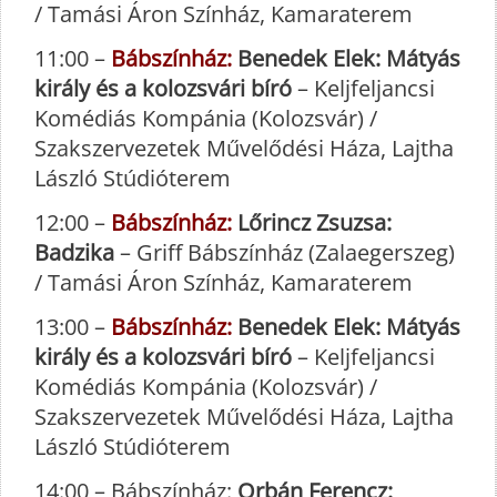
/ Tamási Áron Színház, Kamaraterem
11:00 –
Bábszínház:
Benedek Elek: Mátyás
király és a kolozsvári bíró
– Keljfeljancsi
Komédiás Kompánia (Kolozsvár) /
Szakszervezetek Művelődési Háza, Lajtha
László Stúdióterem
12:00 –
Bábszínház:
Lőrincz Zsuzsa:
Badzika
– Griff Bábszínház (Zalaegerszeg)
/ Tamási Áron Színház, Kamaraterem
13:00 –
Bábszínház:
Benedek Elek: Mátyás
király és a kolozsvári bíró
– Keljfeljancsi
Komédiás Kompánia (Kolozsvár) /
Szakszervezetek Művelődési Háza, Lajtha
László Stúdióterem
14:00 – Bábszínház:
Orbán Ferencz: