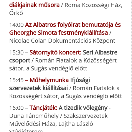
diákjainak műsora
/ Roma Közösségi Ház,
Őrkő
14:00
Az Albatros folyóirat bemutatója és
Gheorghe Simota festménykiállítása
/
Nicolae Colan Dokumentációs Központ
15:30 –
Sátornyitó koncert:
Seri Albastre
csoport
/ Román Fiatalok a Közösségért
sátor, a Sugás vendéglő előtt
15:45
–
Műhelymunka
Ifjúsági
szervezetek kiállításai
/ Román Fiatalok a
Közösségért sátor, a Sugás vendéglő előtt
16:00 –
Táncjáték:
A tizedik vőlegény
-
Duna Táncműhely / Szakszervezetek
Művelődési Háza, Lajtha László
Stúdióterem