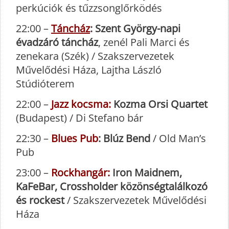
perkúciók és tűzzsonglőrködés
22:00 –
Táncház
: Szent György-napi
évadzáró táncház
, zenél Pali Marci és
zenekara (Szék) / Szakszervezetek
Művelődési Háza, Lajtha László
Stúdióterem
22:00 –
Jazz kocsma:
Kozma Orsi Quartet
(Budapest) / Di Stefano bár
22:30 –
Blues Pub
: Blúz Bend
/ Old Man’s
Pub
23:00 –
Rockhangár:
Iron Maidnem,
KaFeBar, Crossholder közönségtalálkozó
és rockest
/ Szakszervezetek Művelődési
Háza