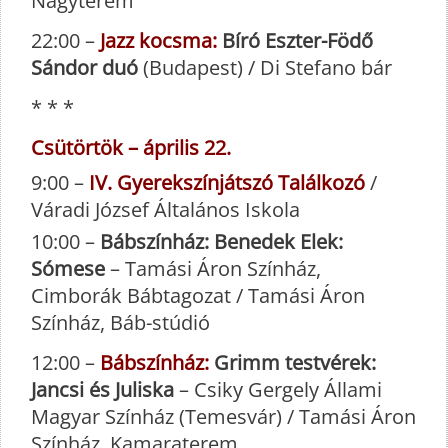
Nagyterem
22:00 –
Jazz kocsma:
Bíró Eszter-Födő
Sándor duó
(Budapest) / Di Stefano bár
* * *
Csütörtök – április 22.
9:00 –
IV. Gyerekszínjátszó Találkozó
/
Váradi József Általános Iskola
10:00 –
Bábszínház:
Benedek Elek:
Sómese
– Tamási Áron Színház,
Cimborák Bábtagozat / Tamási Áron
Színház, Báb-stúdió
12:00 –
Bábszínház:
Grimm testvérek:
Jancsi és Juliska
– Csiky Gergely Állami
Magyar Színház (Temesvár) / Tamási Áron
Színház, Kamaraterem