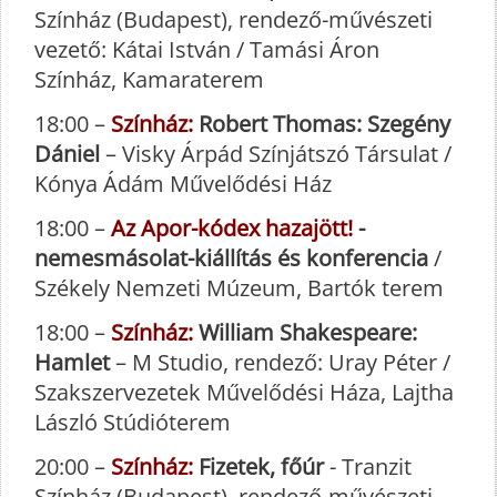
Színház (Budapest), rendező-művészeti
vezető: Kátai István / Tamási Áron
Színház, Kamaraterem
18:00 –
Színház:
Robert Thomas: Szegény
Dániel
– Visky Árpád Színjátszó Társulat /
Kónya Ádám Művelődési Ház
18:00 –
Az Apor-kódex hazajött!
-
nemesmásolat-kiállítás és konferencia
/
Székely Nemzeti Múzeum, Bartók terem
18:00 –
Színház:
William Shakespeare:
Hamlet
– M Studio, rendező: Uray Péter /
Szakszervezetek Művelődési Háza, Lajtha
László Stúdióterem
20:00 –
Színház:
Fizetek, főúr
- Tranzit
Színház (Budapest), rendező-művészeti