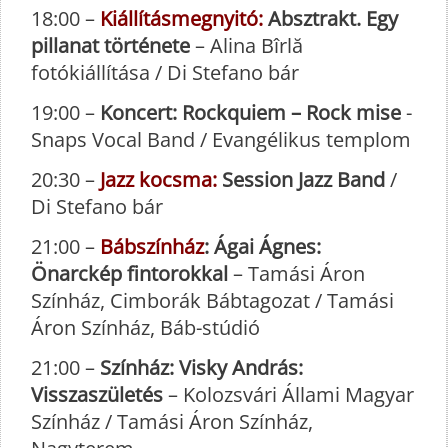
18:00 –
Kiállításmegnyitó:
Absztrakt. Egy
pillanat története
– Alina Bîrlă
fotókiállítása / Di Stefano bár
19:00 –
Koncert: Rockquiem – Rock mise
-
Snaps Vocal Band / Evangélikus templom
20:30 –
Jazz kocsma:
Session Jazz Band
/
Di Stefano bár
21:00 –
Bábszínház
: Ágai Ágnes:
Önarckép fintorokkal
– Tamási Áron
Színház, Cimborák Bábtagozat / Tamási
Áron Színház, Báb-stúdió
21:00 –
Színház: Visky András:
Visszaszületés
– Kolozsvári Állami Magyar
Színház / Tamási Áron Színház,