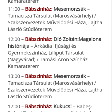
Kamaraterem
11:00 –
Bábszínház:
Mesemorzsák
–
Tamacisza Társulat (Marosvásárhely) /
Szakszervezetek Művelődési Háza, Lajtha
László Stúdióterem
12:00 –
Bábszínház:
Dió Zoltán:Magelona
históriája
– Árkádia Ifjúsági és
Gyermekszínház, Lilliput Társulat
(Nagyvárad) / Tamási Áron Színház,
Kamaraterem
13:00 –
Bábszínház:
Mesemorzsák
–
Tamacisza Társulat (Marosvásárhely) /
Szakszervezetek Művelődési Háza, Lajtha
László Stúdióterem
17:00 –
Bábszínház:
Kukucs!
– Babeş-