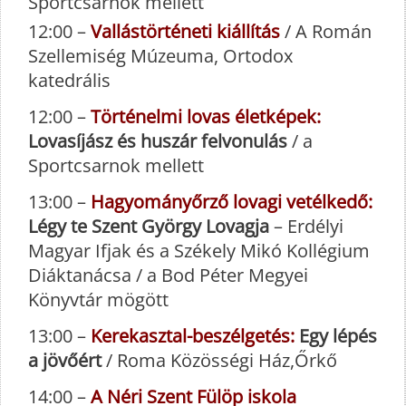
Sportcsarnok mellett
12:00 –
Vallástörténeti kiállítás
/ A Román
Szellemiség Múzeuma, Ortodox
katedrális
12:00 –
Történelmi lovas életképek:
Lovasíjász és huszár felvonulás
/ a
Sportcsarnok mellett
13:00 –
Hagyományőrző lovagi vetélkedő:
Légy te Szent György Lovagja
– Erdélyi
Magyar Ifjak és a Székely Mikó Kollégium
Diáktanácsa / a Bod Péter Megyei
Könyvtár mögött
13:00 –
Kerekasztal-beszélgetés:
Egy lépés
a jövőért
/ Roma Közösségi Ház,Őrkő
14:00 –
A Néri Szent Fülöp iskola