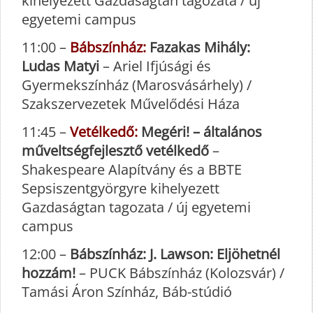
kihelyezett Gazdaságtan tagozata / új
egyetemi campus
11:00 –
Bábszínház:
Fazakas Mihály:
Ludas Matyi
– Ariel Ifjúsági és
Gyermekszínház (Marosvásárhely) /
Szakszervezetek Művelődési Háza
11:45 –
Vetélkedő:
Megéri! – általános
műveltségfejlesztő vetélkedő
–
Shakespeare Alapítvány és a BBTE
Sepsiszentgyörgyre kihelyezett
Gazdaságtan tagozata / új egyetemi
campus
12:00 –
Bábszínház: J. Lawson: Eljöhetnél
hozzám!
– PUCK Bábszínház (Kolozsvár) /
Tamási Áron Színház, Báb-stúdió