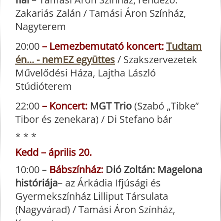
Zakariás Zalán / Tamási Áron Színház,
Nagyterem
20:00
– Lemezbemutató koncert:
Tudtam
én... - nemEZ együttes
/ Szakszervezetek
Művelődési Háza, Lajtha László
Stúdióterem
22:00
– Koncert:
MGT Trio
(Szabó „Tibke”
Tibor és zenekara) / Di Stefano bár
* * *
Kedd – április 20.
10:00 –
Bábszínház:
Dió Zoltán: Magelona
históriája
– az Árkádia Ifjúsági és
Gyermekszínház Lilliput Társulata
(Nagyvárad) / Tamási Áron Színház,