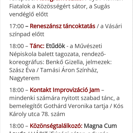
Fiatalok a Közösségért sátor, a Sugás
vendéglő előtt
17:00
–
Reneszánsz táncoktatás
/ a Vásári
színpad előtt
18:00 –
Tánc:
Etűdök
- a Művészeti
Népiskola balett tagozata, rendező-
koreográfus: Benkő Gizella, jelmezek:
Szász Éva / Tamási Áron Színház,
Nagyterem
18:00 –
Kontakt Improvizáció Jam
–
mindenki számára nyitott szabad tánc, a
bemelegítőt Gothárd Veronika tartja / Kós
Károly utca 78. szám
18:00 –
Közönségtalálkozó:
Magna Cum