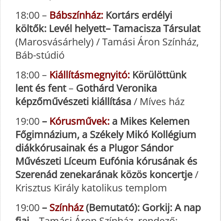
18:00 –
Bábszínház:
Kortárs erdélyi
költők: Levél helyett– Tamacisza Társulat
(Marosvásárhely) / Tamási Áron Színház,
Báb-stúdió
18:00 –
Kiállításmegnyitó:
Körülöttünk
lent és fent
–
Gothárd Veronika
képzőművészeti kiállítása
/ Míves ház
19:00
–
Kórusművek:
a Mikes Kelemen
Főgimnázium, a Székely Mikó Kollégium
diákkórusainak és a Plugor Sándor
Művészeti Líceum Eufónia kórusának és
Szerenád zenekarának közös koncertje
/
Krisztus Király katolikus templom
19:00
–
Színház
(Bemutató): Gorkij: A nap
fiai
– Tamási Áron Színház, rendező: