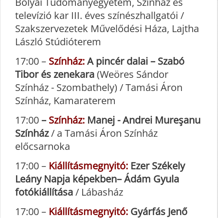
Bolyai Tudományegyetem, Színház és
televízió kar III. éves színészhallgatói /
Szakszervezetek Művelődési Háza, Lajtha
László Stúdióterem
17:00 –
Színház:
A pincér dalai – Szabó
Tibor és zenekara
(Weöres Sándor
Színház - Szombathely) / Tamási Áron
Színház, Kamaraterem
17:00
–
Színház:
Manej - Andrei Mureşanu
Színház
/ a Tamási Áron Színház
előcsarnoka
17:00 –
Kiállításmegnyitó:
Ezer Székely
Leány Napja képekben– Ádám Gyula
fotókiállítása
/ Lábasház
17:00 –
Kiállításmegnyitó:
Gyárfás Jenő