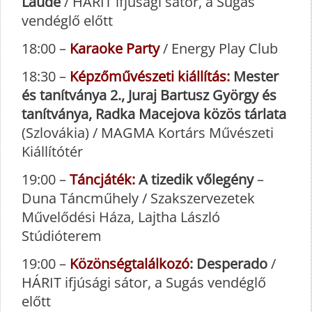
Laude
/ HÁRIT ifjúsági sátor, a Sugás
vendéglő előtt
18:00 –
Karaoke Party
/ Energy Play Club
18:30 –
Képzőművészeti kiállítás:
Mester
és tanítványa 2., Juraj Bartusz György és
tanítványa, Radka Macejova közös tárlata
(Szlovákia) / MAGMA Kortárs Művészeti
Kiállítótér
19:00 –
Táncjáték:
A tizedik vőlegény
–
Duna Táncműhely / Szakszervezetek
Művelődési Háza, Lajtha László
Stúdióterem
19:00 –
Közönségtalálkozó
: Desperado
/
HÁRIT ifjúsági sátor, a Sugás vendéglő
előtt