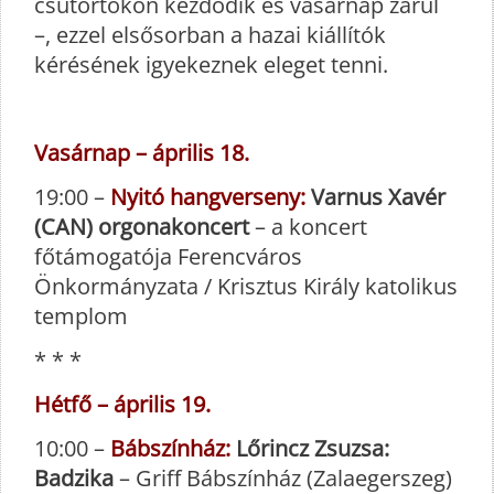
csütörtökön kezdődik és vasárnap zárul
–, ezzel elsősorban a hazai kiállítók
kérésének igyekeznek eleget tenni.
Vasárnap – április 18.
19:00 –
Nyitó hangverseny:
Varnus Xavér
(CAN) orgonakoncert
– a koncert
főtámogatója Ferencváros
Önkormányzata / Krisztus Király katolikus
templom
* * *
Hétfő – április 19.
10:00 –
Bábszínház:
Lőrincz Zsuzsa:
Badzika
– Griff Bábszínház (Zalaegerszeg)