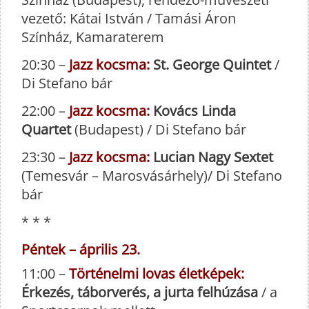
vezető: Kátai István / Tamási Áron
Színház, Kamaraterem
20:30 –
Jazz kocsma:
St. George Quintet
/
Di Stefano bár
22:00 –
Jazz kocsma:
Kovács Linda
Quartet
(Budapest) / Di Stefano bár
23:30 –
Jazz kocsma:
Lucian Nagy Sextet
(Temesvár – Marosvásárhely)/ Di Stefano
bár
* * *
Péntek – április 23.
11:00 –
Történelmi lovas életképek:
Érkezés, táborverés, a jurta felhúzása
/ a