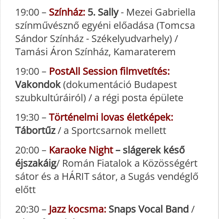
19:00 –
Színház:
5. Sally
- Mezei Gabriella
színművésznő egyéni előadása (Tomcsa
Sándor Színház - Székelyudvarhely) /
Tamási Áron Színház, Kamaraterem
19:00 –
PostAll Session filmvetítés:
Vakondok
(dokumentáció Budapest
szubkultúráiról) / a régi posta épülete
19:30 –
Történelmi lovas életképek:
Tábortűz
/ a Sportcsarnok mellett
20:00 –
Karaoke Night
– slágerek késő
éjszakáig
/ Román Fiatalok a Közösségért
sátor és a HÁRIT sátor, a Sugás vendéglő
előtt
20:30 –
Jazz kocsma:
Snaps Vocal Band
/