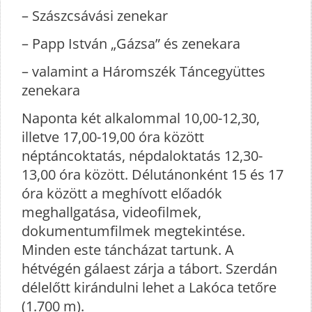
– Szászcsávási zenekar
– Papp István „Gázsa” és zenekara
– valamint a Háromszék Táncegyüttes
zenekara
Naponta két alkalommal 10,00-12,30,
illetve 17,00-19,00 óra között
néptáncoktatás, népdaloktatás 12,30-
13,00 óra között. Délutánonként 15 és 17
óra között a meghívott előadók
meghallgatása, videofilmek,
dokumentumfilmek megtekintése.
Minden este táncházat tartunk. A
hétvégén gálaest zárja a tábort. Szerdán
délelőtt kirándulni lehet a Lakóca tetőre
(1.700 m).