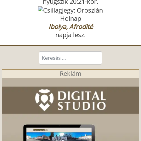
nyugszik 20:21-kor.
Holnap
Ibolya, Afrodité
napja lesz.
Keresés...
Reklám