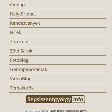
Címlap
Helytörténet
Rendezvények
Hírek
Turizmus
Zöld Sarok
Fotóblog
Gömbpanorámák
VideoBlog
Témakörök
© 2002 – 2026
sepsiszentgyorgy.info