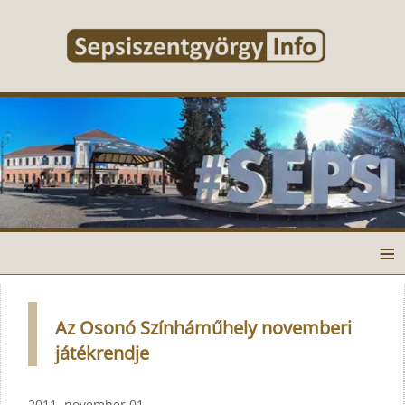
≡
Az Osonó Színháműhely novemberi
játékrendje
2011. november 01