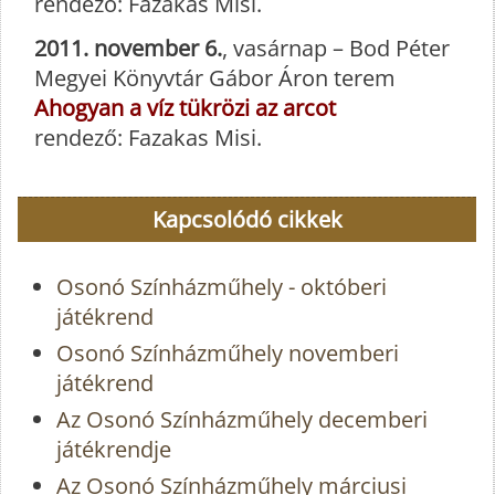
rendező: Fazakas Misi.
2011. november 6.
, vasárnap – Bod Péter
Megyei Könyvtár Gábor Áron terem
Ahogyan a víz tükrözi az arcot
rendező: Fazakas Misi.
Kapcsolódó cikkek
Osonó Színházműhely - októberi
játékrend
Osonó Színházműhely novemberi
játékrend
Az Osonó Színházműhely decemberi
játékrendje
Az Osonó Színházműhely márciusi