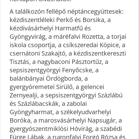
A találkozón fellépő néptáncegyüttesek:
kézdiszentléleki Perkő és Borsika, a
kézdivásárhelyi Harmatfű és
Gyöngyvirág, a máréfalvi Rozetta, a torjai
iskola csoportja, a csíkszeredai Köpice, a
csernátoni Szakajtó, a kézdiszentkereszti
Tisztás, a nagybaconi Pásztortűz, a
sepsiszentgyörgyi Fenyőcske, a
balánbányai Ördögborda, a
gyergyóremetei Sirülő, a gelencei
Zernyealji, a sepsiszentgyörgyi Százlábú
és Százlábacskák, a zabolai
Gyöngyharmat, a székelyudvarhelyi
Boróka, a marosvásárhelyi Napsugár, a
gyergyószentmiklósi Hóvirág, a szabédi
Fürge Lábak, a rugonfalvi Forgó Rózsa és