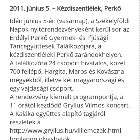
2011. június 5. – Kézdiszentlélek, Perkő
Idén június 5-én (vasárnap), a Székelyföldi
Napok nyitórendezvényeként kerül sor az
Erdélyi Perkő Gyermek- és Ifjúsági
Táncegyüttesek Találkozójára, a
kézdiszentléleki Perkő zarándokhelyen.
A találkozóra 24 csoport hivatalos, közel
700 fellépő, Hargita, Maros és Kovászna
megyékből, illetve két magyarországi és
egy vajdasági csoport.
A rendezvény kiemelt programpontja, a
11 órától kezdődő Gryllus Vilmos koncert.
A Kaláka együttes alapító tagjáról
részletek a
http://www.gryllus.hu/vililemezek.html
honlapon olvashatók.