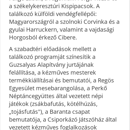
a székelykeresztúri Kispipacsok. A
találkozó külföldi vendégfellépői:
Magyarországról a szolnoki Corvinka és a
gyulai Harruckern, valamint a vajdasági
Horgosból érkező Cibere.
A szabadtéri előadások mellett a
találkozó programját színesítik a
Guzsalyas Alapítvány jurtájának
felállítása, a kézműves mesterek
termékkiállításai és bemutatói, a Regös
Egyesület mesebarangolása, a Perkő
Néptáncegyüttes által vezetett népi
játékok (zsákbafutás, kötélhúzás,
„tojásfutás"), a Baranta csapat
bemutatója, a Csiporkázó Játszóház által
vezetett kézműves foglalkozások