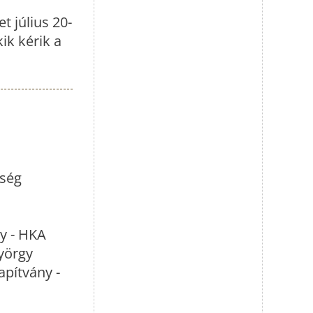
t július 20-
ik kérik a
sség
y - HKA
yörgy
apítvány -