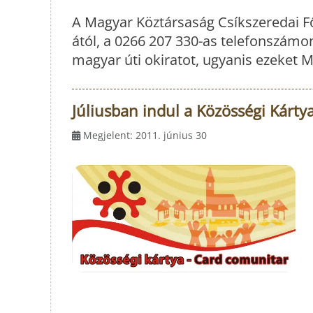
A Magyar Köztársaság Csíkszeredai Fők
ától, a 0266 207 330-as telefonszámon
magyar úti okiratot, ugyanis ezeket M
Júliusban indul a Közösségi Kárt
Megjelent: 2011. június 30