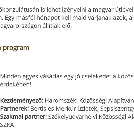
onzulátusán is lehet igényelni a magyar útlevele
. Egy-másfél hónapot kell majd várjanak azok, ak
agyarországon állítják elő.
ya program
Minden egyes vásárlás egy jó cselekedet a közö
érdekében!
Kezdeményező:
Háromszéki Közösségi Alapítván
Partnerek:
Bertis és Merkúr üzletek, Sepsiszentg
Szakmai partner:
Székelyudvarhelyi Közösségi Al
SZKA