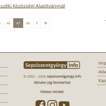
zéki Közösségi Alapítványnál
5
46
47
48
Imp
Ada
© 2002 – 2026
sepsiszentgyorgy.info
Kap
Minden jog fenntartva!
Kövess minket: