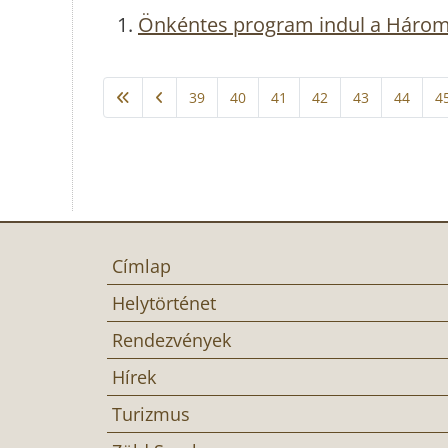
Önkéntes program indul a Hároms
39
40
41
42
43
44
4
Címlap
Helytörténet
Rendezvények
Hírek
Turizmus