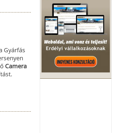
a Gyárfás
ersenyen
rő
Camera
tást.