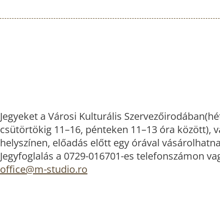
Jegyeket a Városi Kulturális Szervezőirodában(hé
csütörtökig 11–16, pénteken 11–13 óra között), v
helyszínen, előadás előtt egy órával vásárolhatna
Jegyfoglalás a 0729-016701-es telefonszámon va
office@m-studio.ro