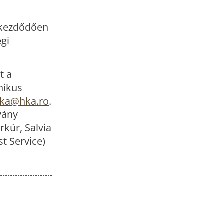
 kezdődően
égi
t a
nikus
ka@hka.ro
.
vány
rkúr, Salvia
t Service)