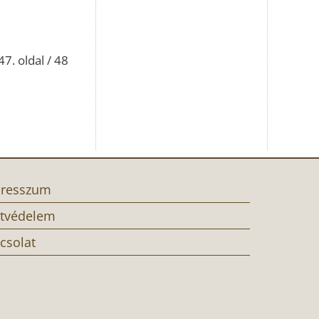
47. oldal / 48
resszum
tvédelem
csolat