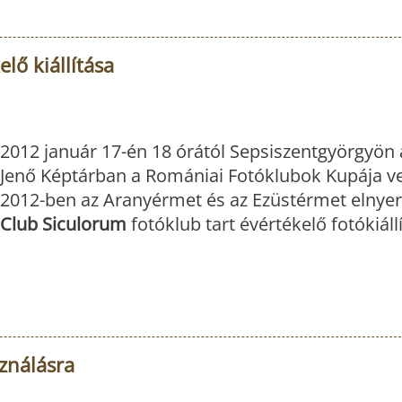
lő kiállítása
2012 január 17-én 18 órától Sepsiszentgyörgyön 
Jenő Képtárban a Romániai Fotóklubok Kupája v
2012-ben az Aranyérmet és az Ezüstérmet elnye
Club Siculorum
fotóklub tart évértékelő fotókiállí
sználásra