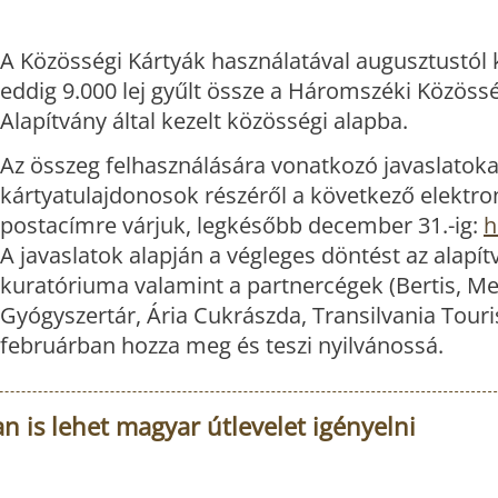
A Közösségi Kártyák használatával augusztustól
eddig 9.000 lej gyűlt össze a Háromszéki Közöss
Alapítvány által kezelt közösségi alapba.
Az összeg felhasználására vonatkozó javaslatoka
kártyatulajdonosok részéről a következő elektro
postacímre várjuk, legkésőbb december 31.-ig:
h
A javaslatok alapján a végleges döntést az alapít
kuratóriuma valamint a partnercégek (Bertis, Me
Gyógyszertár, Ária Cukrászda, Transilvania Touris
februárban hozza meg és teszi nyilvánossá.
n is lehet magyar útlevelet igényelni