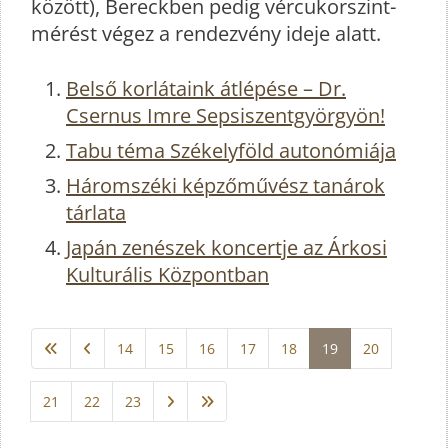
között), Bereckben pedig vércukorszint-
mérést végez a rendezvény ideje alatt.
Belső korlátaink átlépése – Dr.
Csernus Imre Sepsiszentgyörgyön!
Tabu téma Székelyföld autonómiája
Háromszéki képzőművész tanárok
tárlata
Japán zenészek koncertje az Árkosi
Kulturális Központban
14
15
16
17
18
19
20
21
22
23