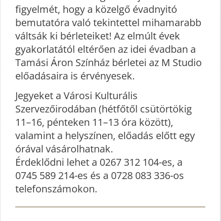
figyelmét, hogy a közelgő évadnyitó
bemutatóra való tekintettel mihamarabb
váltsák ki bérleteiket! Az elmúlt évek
gyakorlatától eltérően az idei évadban a
Tamási Áron Színház bérletei az M Studio
előadásaira is érvényesek.
Jegyeket a Városi Kulturális
Szervezőirodában (hétfőtől csütörtökig
11–16, pénteken 11–13 óra között),
valamint a helyszínen, előadás előtt egy
órával vásárolhatnak.
Érdeklődni lehet a 0267 312 104-es, a
0745 589 214-es és a 0728 083 336-os
telefonszámokon.