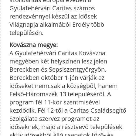
Gyulafehérvári Caritas számos
rendezvénnyel készül az Idősek
Világnapja alkalmából Erdély több
településén.
Kovászna megye:
A Gyulafehérvári Caritas Kovászna
megyében két helyszínen lesz jelen
Bereckben és Sepsiszentgyörgyön.
Bereckben október 1-jén várják az
időseket nemcsak a községből, hanem
Felső-Háromszék 13 településéről. A
program fél 11-kor szentmisével
kezdődik. Fél 12-től a Caritas Családsegítő
Szolgálata szervez programot az
időseknek, majd a résztvevő települések
aktív idősekből álló csapatok főző- és