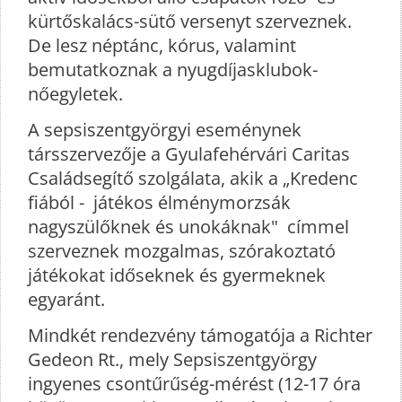
kürtőskalács-sütő versenyt szerveznek.
De lesz néptánc, kórus, valamint
bemutatkoznak a nyugdíjasklubok-
nőegyletek.
A sepsiszentgyörgyi eseménynek
társszervezője a Gyulafehérvári Caritas
Családsegítő szolgálata, akik a „Kredenc
fiából - játékos élménymorzsák
nagyszülőknek és unokáknak" címmel
szerveznek mozgalmas, szórakoztató
játékokat időseknek és gyermeknek
egyaránt.
Mindkét rendezvény támogatója a Richter
Gedeon Rt., mely Sepsiszentgyörgy
ingyenes csontűrűség-mérést (12-17 óra