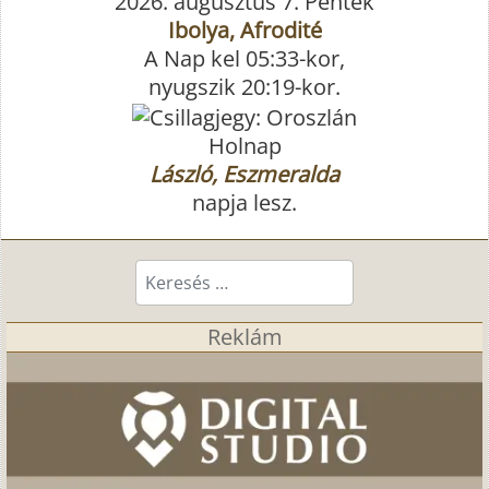
2026. augusztus 7. Péntek
Ibolya, Afrodité
A Nap kel 05:33-kor,
nyugszik 20:19-kor.
Holnap
László, Eszmeralda
napja lesz.
Keresés...
Reklám