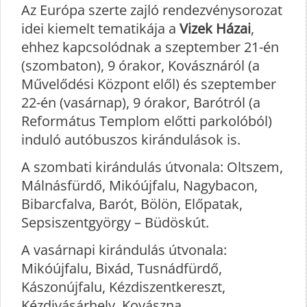
Az Európa szerte zajló rendezvénysorozat
idei kiemelt tematikája a
Vizek Házai
,
ehhez kapcsolódnak a szeptember 21-én
(szombaton), 9 órakor, Kovásznáról (a
Művelődési Központ elől) és szeptember
22-én (vasárnap), 9 órakor, Barótról (a
Református Templom előtti parkolóból)
induló autóbuszos kirándulások is.
A szombati kirándulás útvonala: Oltszem,
Málnásfürdő, Mikóújfalu, Nagybacon,
Bibarcfalva, Barót, Bölön, Előpatak,
Sepsiszentgyörgy – Büdöskút.
A vasárnapi kirándulás útvonala:
Mikóújfalu, Bixád, Tusnádfürdő,
Kászonújfalu, Kézdiszentkereszt,
Kézdivásárhely, Kovászna,