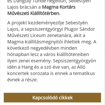
és Danguly Tünde hegedűn, Sebestyén
Lajos brácsán a
Magma Kortárs
Művészeti Kiállítótérben
.
A projekt kezdeményezője Sebestyén
Lajos, a sepsiszentgyörgyi Plugor Sándor
Művészeti Líceum zenetanára, akit a
Magma kiállításmegnyitói ihlettek meg. A
következő negyedévben minden
hónapban lesz a város kiállítótereiben
ilyen zenei esemény. Sepsiszentgyörgyön
idén a Hang és a szó éve van, az Álló
koncertek sorozata is ennek a tematikus
évnek a része.
Kapcsolódó cikkek