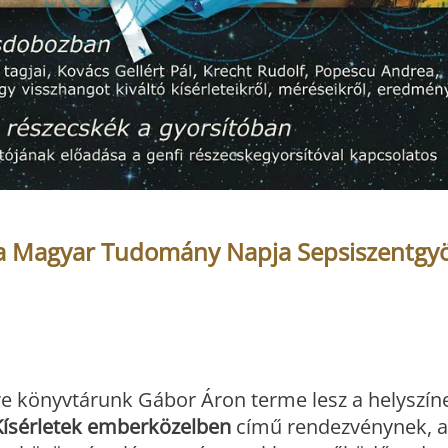
 a Magyar Tudomány Napja Sepsiszentgy
ére könyvtárunk Gábor Áron terme lesz a helyszí
Kísérletek emberközelben
című rendezvénynek, 