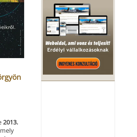
örgyön
ne
2013.
amely