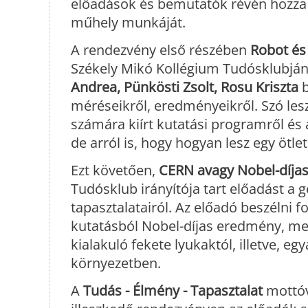
előadások és bemutatók révén hozz
műhely munkáját.
A rendezvény első részében
Robot és
Székely Mikó Kollégium Tudósklubján
Andrea, Pünkösti Zsolt, Rosu Kriszta
b
méréseikről, eredményeikről. Szó le
számára kiírt kutatási programről és
de arról is, hogy hogyan lesz egy ötl
Ezt követően,
CERN avagy Nobel-díjas
Tudósklub irányítója tart előadást a 
tapasztalatairól. Az előadó beszélni f
kutatásból Nobel-díjas eredmény, me
kialakuló fekete lyukaktól, illetve,
környezetben.
A
Tudás - Élmény - Tapasztalat
mottóv