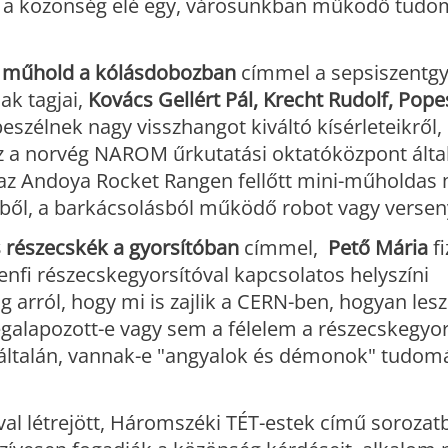
a a közönség elé egy, városunkban működő tud
 műhold a kólásdobozban
címmel a sepsiszentgy
ak tagjai,
Kovács Gellért Pál, Krecht Rudolf, Pop
eszélnek nagy visszhangot kiváltó kísérleteikről,
sz a norvég NAROM űrkutatási oktatóközpont álta
 az Andoya Rocket Rangen fellőtt mini-műholdas 
etből, a barkácsolásból működő robot vagy versen
 részecskék a gyorsítóban
címmel,
Pető Mária
fi
genfi részecskegyorsítóval kapcsolatos helyszíni
og arról, hogy mi is zajlik a CERN-ben, hogyan les
galapozott-e vagy sem a félelem a részecskegyo
 egyáltalán, vannak-e "angyalok és démonok" tudo
al létrejött, Háromszéki TÉT-estek című sorozat