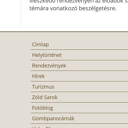
illeszkedő rendezvényen az előadók s
témára vonatkozó beszélgetésre.
Címlap
Helytörténet
Rendezvények
Hírek
Turizmus
Zöld Sarok
Fotóblog
Gömbpanorámák