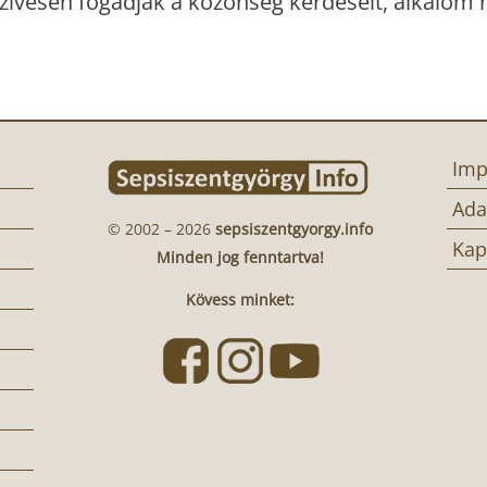
zívesen fogadják a közönség kérdéseit, alkalom n
Imp
Ada
© 2002 – 2026
sepsiszentgyorgy.info
Kap
Minden jog fenntartva!
Kövess minket: