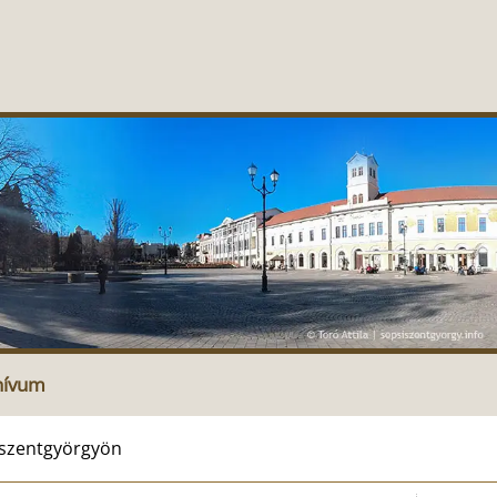
hívum
iszentgyörgyön