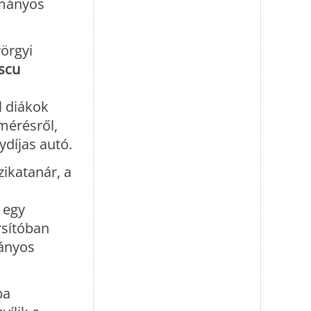
ományos
örgyi
escu
l diákok
mérésről,
ydíjas autó.
zikatanár, a
z egy
rsítóban
mányos
ba