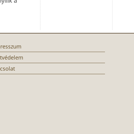
yílik a
resszum
tvédelem
csolat