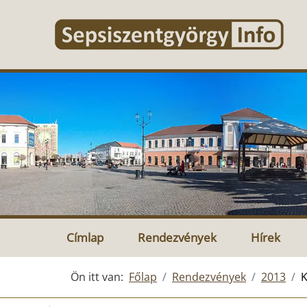
Címlap
Rendezvények
Hírek
Ön itt van:
Főlap
Rendezvények
2013
K