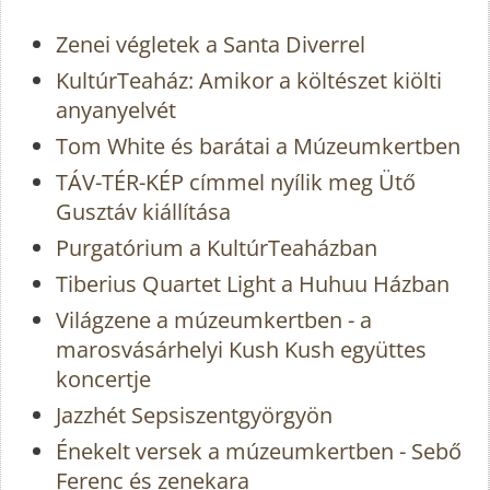
Zenei végletek a Santa Diverrel
KultúrTeaház: Amikor a költészet kiölti
anyanyelvét
Tom White és barátai a Múzeumkertben
TÁV-TÉR-KÉP címmel nyílik meg Ütő
Gusztáv kiállítása
Purgatórium a KultúrTeaházban
Tiberius Quartet Light a Huhuu Házban
Világzene a múzeumkertben - a
marosvásárhelyi Kush Kush együttes
koncertje
Jazzhét Sepsiszentgyörgyön
Énekelt versek a múzeumkertben - Sebő
Ferenc és zenekara