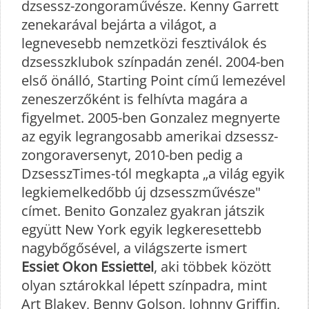
dzsessz-zongoraművésze. Kenny Garrett
zenekarával bejárta a világot, a
legnevesebb nemzetközi fesztiválok és
dzsesszklubok színpadán zenél. 2004-ben
első önálló, Starting Point című lemezével
zeneszerzőként is felhívta magára a
figyelmet. 2005-ben Gonzalez megnyerte
az egyik legrangosabb amerikai dzsessz-
zongoraversenyt, 2010-ben pedig a
DzsesszTimes-tól megkapta „a világ egyik
legkiemelkedőbb új dzsesszművésze"
címet. Benito Gonzalez gyakran játszik
együtt New York egyik legkeresettebb
nagybőgősével, a világszerte ismert
Essiet Okon Essiettel
, aki többek között
olyan sztárokkal lépett színpadra, mint
Art Blakey, Benny Golson, Johnny Griffin,