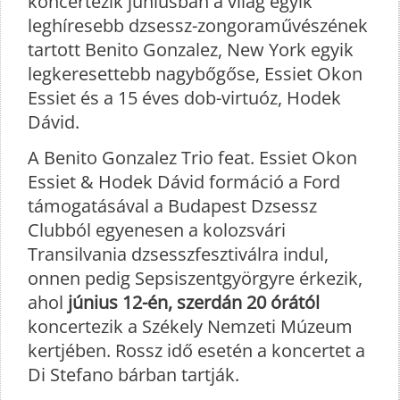
koncertezik júniusban a világ egyik
leghíresebb dzsessz-zongoraművészének
tartott Benito Gonzalez, New York egyik
legkeresettebb nagybőgőse, Essiet Okon
Essiet és a 15 éves dob-virtuóz, Hodek
Dávid.
A Benito Gonzalez Trio feat. Essiet Okon
Essiet & Hodek Dávid formáció a Ford
támogatásával a Budapest Dzsessz
Clubból egyenesen a kolozsvári
Transilvania dzsesszfesztiválra indul,
onnen pedig Sepsiszentgyörgyre érkezik,
ahol
június 12-én, szerdán 20 órától
koncertezik a Székely Nemzeti Múzeum
kertjében. Rossz idő esetén a koncertet a
Di Stefano bárban tartják.