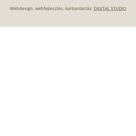
Webdesign, webfejlesztés, karbantartás:
DIGITAL STUDIO