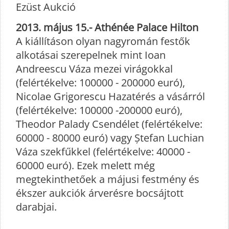
Ezüst Aukció
2013. május 15.- Athénée Palace Hilton
A kiállításon olyan nagyromán festők
alkotásai szerepelnek mint Ioan
Andreescu Váza mezei virágokkal
(felértékelve: 100000 - 200000 euró),
Nicolae Grigorescu Hazatérés a vásárról
(felértékelve: 100000 -200000 euró),
Theodor Palady Csendélet (felértékelve:
60000 - 80000 euró) vagy Ștefan Luchian
Váza szekfűkkel (felértékelve: 40000 -
60000 euró). Ezek melett még
megtekinthetőek a májusi festmény és
ékszer aukciók árverésre bocsájtott
darabjai.