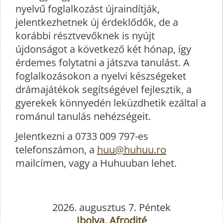
nyelvű foglalkozást újraindítják,
jelentkezhetnek új érdeklődők, de a
korábbi résztvevőknek is nyújt
újdonságot a következő két hónap, így
érdemes folytatni a játszva tanulást. A
foglalkozásokon a nyelvi készségeket
drámajátékok segítségével fejlesztik, a
gyerekek könnyedén leküzdhetik ezáltal a
románul tanulás nehézségeit.
Jelentkezni a 0733 009 797-es
telefonszámon, a
huu@huhuu.ro
mailcímen, vagy a Huhuuban lehet.
2026. augusztus 7. Péntek
Ibolya, Afrodité